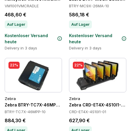
VM1001VMCRADLE
BTRY-MC9X-26MA-10
468,60 €
586,18 €
Auf Lager
Auf Lager
Kostenloser Versand
Kostenloser Versand
heute
heute
Delivery in 3 days
Delivery in 3 days
22%
22%
Zebra
Zebra
Zebra BTRY-TC7X-46MPP-10 Batteries
Zebra CRD-ET4X-4S10I1-01 C
BTRY-TC7X-46MPP-10
CRD-ET4X-4S10I1-01
884,30 €
627,90 €
Auf Lager
Auf Lager