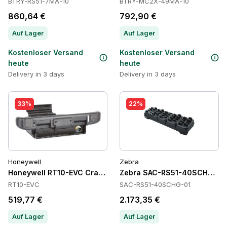
BTRY-RS51-7MA-10
BTRY-MC2X-49MA-10
860,64 €
792,90 €
Auf Lager
Auf Lager
Kostenloser Versand
Kostenloser Versand
heute
heute
Delivery in 3 days
Delivery in 3 days
33%
22%
Honeywell
Zebra
Honeywell RT10-EVC Cradles
Zebra SAC-RS51-40SCHG-01 B
RT10-EVC
SAC-RS51-40SCHG-01
519,77 €
2.173,35 €
Auf Lager
Auf Lager