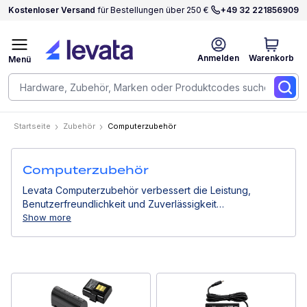
Kostenloser Versand
für Bestellungen über 250 €
+49 32 221856909
Anmelden
Warenkorb
Menü
Startseite
Zubehör
Computerzubehör
Computerzubehör
Levata Computerzubehör verbessert die Leistung,
Benutzerfreundlichkeit und Zuverlässigkeit
professioneller Computergeräte. Von Stromlösungen
Show more
über Montagesysteme bis hin zu Eingabegeräten
unterstützen sie effiziente Arbeitsabläufe in
Geschäftsumgebungen.