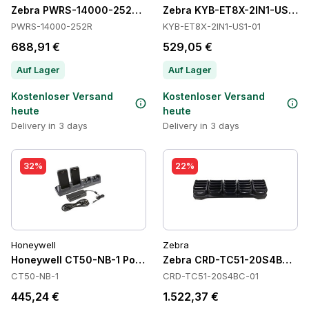
Zebra PWRS-14000-252R Power Supply
Zebra KYB-ET8X-2IN1-US1-01
PWRS-14000-252R
KYB-ET8X-2IN1-US1-01
688,91 €
529,05 €
Auf Lager
Auf Lager
Kostenloser Versand
Kostenloser Versand
heute
heute
Delivery in 3 days
Delivery in 3 days
32%
22%
Honeywell
Zebra
Honeywell CT50-NB-1 Power Supply
Zebra CRD-TC51-20S4BC-01 
CT50-NB-1
CRD-TC51-20S4BC-01
445,24 €
1.522,37 €