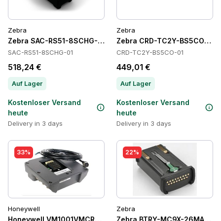
Zebra
Zebra
Zebra SAC-RS51-8SCHG-01 Batteries
Zebra CRD-TC2Y-BS5CO-01 C
SAC-RS51-8SCHG-01
CRD-TC2Y-BS5CO-01
518,24 €
449,01 €
Auf Lager
Auf Lager
Kostenloser Versand
Kostenloser Versand
heute
heute
Delivery in 3 days
Delivery in 3 days
33%
22%
Honeywell
Zebra
Honeywell VM1001VMCRADLE Cradles
Zebra BTRY-MC9X-26MA-10 Ba