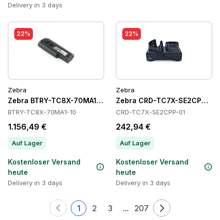
Delivery in 3 days
22%
22%
Zebra
Zebra
Zebra BTRY-TC8X-70MA1-10 Batteries
Zebra CRD-TC7X-SE2CPP-01 
BTRY-TC8X-70MA1-10
CRD-TC7X-SE2CPP-01
1.156,49 €
242,94 €
Auf Lager
Auf Lager
Kostenloser Versand
Kostenloser Versand
heute
heute
Delivery in 3 days
Delivery in 3 days
1
2
3
...
207