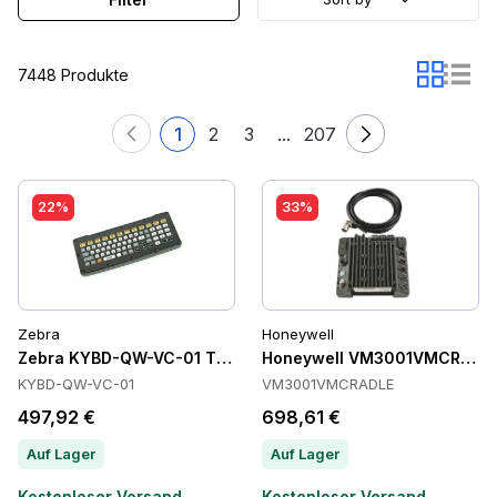
7448 Produkte
1
2
3
...
207
22%
33%
Zebra
Honeywell
Zebra KYBD-QW-VC-01 Tastaturen
Honeywell VM3001VMCRADLE
KYBD-QW-VC-01
VM3001VMCRADLE
497,92 €
698,61 €
Auf Lager
Auf Lager
Kostenloser Versand
Kostenloser Versand