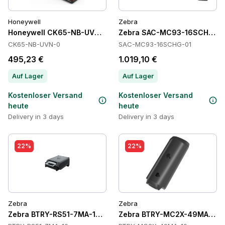
Honeywell
Zebra
Honeywell CK65-NB-UVN-0 Cradles
Zebra SAC-MC93-16SCHG-01 
CK65-NB-UVN-0
SAC-MC93-16SCHG-01
495,23 €
1.019,10 €
Auf Lager
Auf Lager
Kostenloser Versand
Kostenloser Versand
heute
heute
Delivery in 3 days
Delivery in 3 days
22%
22%
Zebra
Zebra
Zebra BTRY-RS51-7MA-10 Batteries
Zebra BTRY-MC2X-49MA-10 B