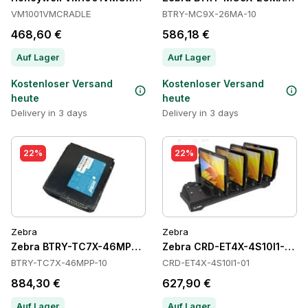
VM1001VMCRADLE
BTRY-MC9X-26MA-10
468,60 €
586,18 €
Auf Lager
Auf Lager
Kostenloser Versand
Kostenloser Versand
heute
heute
Delivery in 3 days
Delivery in 3 days
22%
22%
Zebra
Zebra
Zebra BTRY-TC7X-46MPP-10 Batteries
Zebra CRD-ET4X-4S10I1-01 C
BTRY-TC7X-46MPP-10
CRD-ET4X-4S10I1-01
884,30 €
627,90 €
Auf Lager
Auf Lager