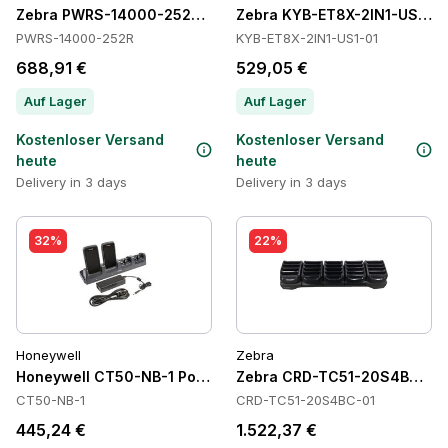
Zebra PWRS-14000-252R Power Supply
Zebra KYB-ET8X-2IN1-US1-01
PWRS-14000-252R
KYB-ET8X-2IN1-US1-01
688,91 €
529,05 €
Auf Lager
Auf Lager
Kostenloser Versand
Kostenloser Versand
heute
heute
Delivery in 3 days
Delivery in 3 days
32%
22%
Honeywell
Zebra
Honeywell CT50-NB-1 Power Supply
Zebra CRD-TC51-20S4BC-01 
CT50-NB-1
CRD-TC51-20S4BC-01
445,24 €
1.522,37 €