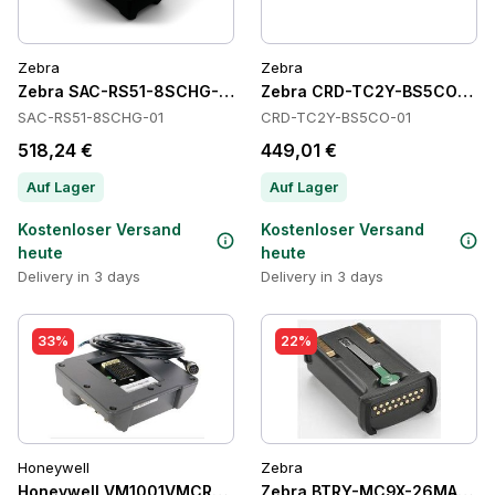
Zebra
Zebra
Zebra SAC-RS51-8SCHG-01 Batteries
Zebra CRD-TC2Y-BS5CO-01 C
SAC-RS51-8SCHG-01
CRD-TC2Y-BS5CO-01
518,24 €
449,01 €
Auf Lager
Auf Lager
Kostenloser Versand
Kostenloser Versand
heute
heute
Delivery in 3 days
Delivery in 3 days
33%
22%
Honeywell
Zebra
Honeywell VM1001VMCRADLE Cradles
Zebra BTRY-MC9X-26MA-10 Ba