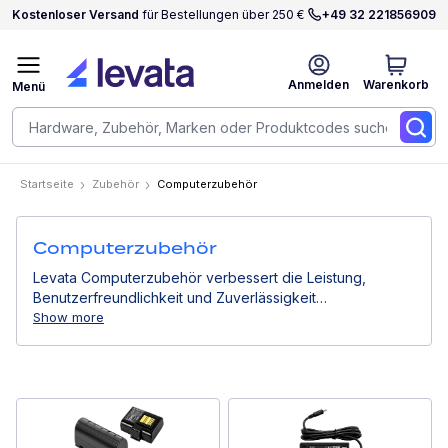
Kostenloser Versand
für Bestellungen über 250 €
+49 32 221856909
Anmelden
Warenkorb
Menü
Startseite
Zubehör
Computerzubehör
Computerzubehör
Levata Computerzubehör verbessert die Leistung,
Benutzerfreundlichkeit und Zuverlässigkeit
professioneller Computergeräte. Von Stromlösungen
Show more
über Montagesysteme bis hin zu Eingabegeräten
unterstützen sie effiziente Arbeitsabläufe in
Geschäftsumgebungen.