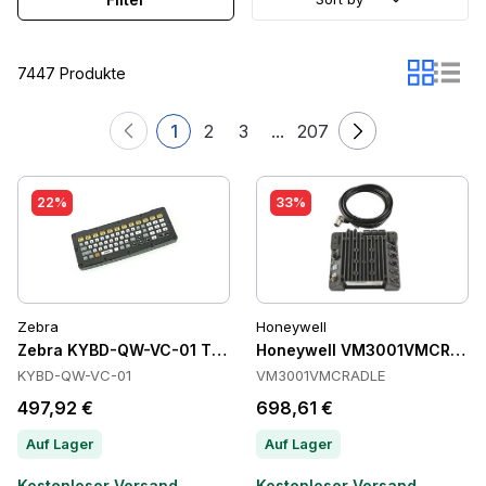
7447 Produkte
1
2
3
...
207
22%
33%
Zebra
Honeywell
Zebra KYBD-QW-VC-01 Tastaturen
Honeywell VM3001VMCRADLE
KYBD-QW-VC-01
VM3001VMCRADLE
497,92 €
698,61 €
Auf Lager
Auf Lager
Kostenloser Versand
Kostenloser Versand