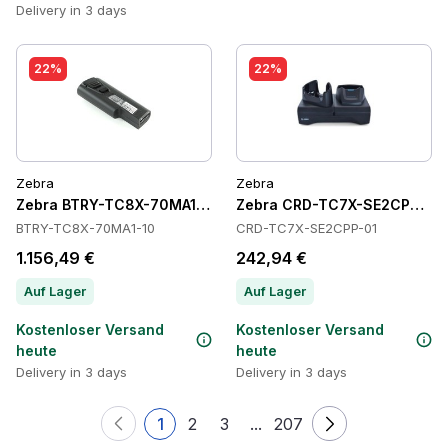
Delivery in 3 days
22%
22%
Zebra
Zebra
Zebra BTRY-TC8X-70MA1-10 Batteries
Zebra CRD-TC7X-SE2CPP-01 
BTRY-TC8X-70MA1-10
CRD-TC7X-SE2CPP-01
1.156,49 €
242,94 €
Auf Lager
Auf Lager
Kostenloser Versand
Kostenloser Versand
heute
heute
Delivery in 3 days
Delivery in 3 days
1
2
3
...
207