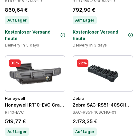
BTRY-RS51-7MA-10
BTRY-MC2X-49MA-10
860,64 €
792,90 €
Auf Lager
Auf Lager
Kostenloser Versand
Kostenloser Versand
heute
heute
Delivery in 3 days
Delivery in 3 days
33%
22%
Honeywell
Zebra
Honeywell RT10-EVC Cradles
Zebra SAC-RS51-40SCHG-01 B
RT10-EVC
SAC-RS51-40SCHG-01
519,77 €
2.173,35 €
Auf Lager
Auf Lager