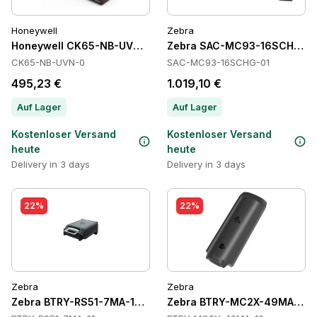
Honeywell
Zebra
Honeywell CK65-NB-UVN-0 Cradles
Zebra SAC-MC93-16SCHG-01 
CK65-NB-UVN-0
SAC-MC93-16SCHG-01
495,23 €
1.019,10 €
Auf Lager
Auf Lager
Kostenloser Versand
Kostenloser Versand
heute
heute
Delivery in 3 days
Delivery in 3 days
22%
22%
Zebra
Zebra
Zebra BTRY-RS51-7MA-10 Batteries
Zebra BTRY-MC2X-49MA-10 B