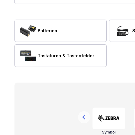
Batterien
S
Tastaturen & Tastenfelder
r
Valcom
CyberData
Symbol