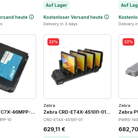
Auf Lager
Auf Lag
ersand heute
Kostenloser Versand heute
Kostenlo
ys
Delivery in 3 days
Delivery i
22%
22%
Zebra
Zebra
TC7X-46MPP-10 Batteries
Zebra CRD-ET4X-4S10I1-01 Cradles
Zebra P
PP-10
CRD-ET4X-4S10I1-01
PWRS-140
629,11 €
682,70