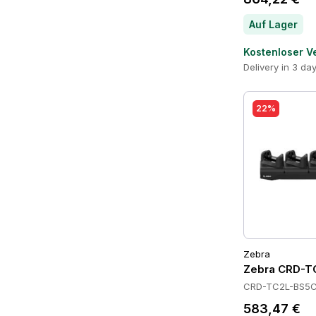
Auf Lager
Kostenloser V
Delivery in 3 da
22%
Zebra
Zebra CRD-T
CRD-TC2L-BS5C
583,47 €