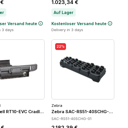
 €
1.023,34 €
er
Auf Lager
ser Versand heute
Kostenloser Versand heute
n 3 days
Delivery in 3 days
22%
l
Zebra
ll RT10-EVC Cradles
Zebra SAC-RS51-40SCHG-01 Batter
SAC-RS51-40SCHG-01
 €
2.182,39 €