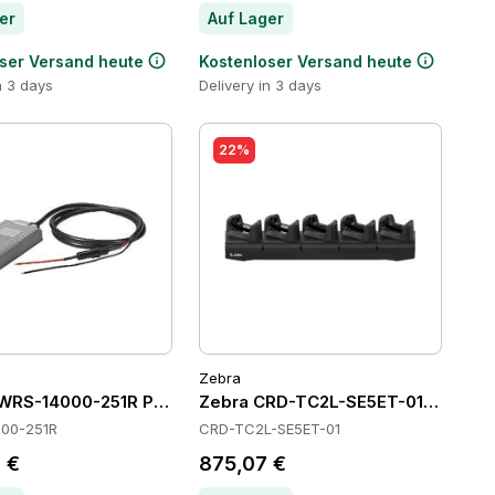
er
Auf Lager
ser Versand heute
Kostenloser Versand heute
n 3 days
Delivery in 3 days
22%
Zebra
WRS-14000-251R Power Supply
Zebra CRD-TC2L-SE5ET-01 Cradles
00-251R
CRD-TC2L-SE5ET-01
 €
875,07 €