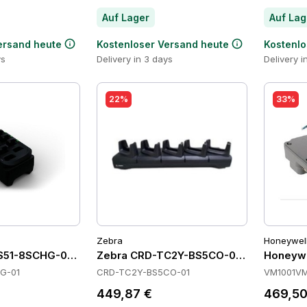
Auf Lager
Auf Lag
ersand heute
Kostenloser Versand heute
Kostenlo
ys
Delivery in 3 days
Delivery i
22%
33%
Zebra
Honeywel
51-8SCHG-01 Batteries
Zebra CRD-TC2Y-BS5CO-01 Cradles
Honeyw
G-01
CRD-TC2Y-BS5CO-01
VM1001V
449,87 €
469,50