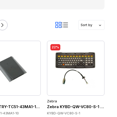
Sort by
22%
Zebra
TRY-TC51-43MA1-10 Batteries
Zebra KYBD-QW-VC80-S-1 Tastatu
1-43MA1-10
KYBD-QW-VC80-S-1