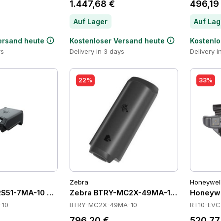
1.447,68 €
496,19
Auf Lager
Auf Lag
ersand heute
Kostenloser Versand heute
Kostenlo
ys
Delivery in 3 days
Delivery i
22%
33%
Zebra
Honeywel
S51-7MA-10 Batteries
Zebra BTRY-MC2X-49MA-10 Batteries
Honeywe
-10
BTRY-MC2X-49MA-10
RT10-EVC
796,20 €
520,77