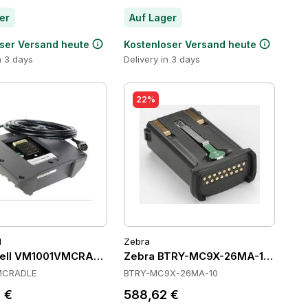
er
Auf Lager
ser Versand heute
Kostenloser Versand heute
n 3 days
Delivery in 3 days
22%
l
Zebra
ell VM1001VMCRADLE Cradles
Zebra BTRY-MC9X-26MA-10 Batteri
MCRADLE
BTRY-MC9X-26MA-10
 €
588,62 €