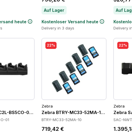
Auf Lager
Auf Lag
ersand heute
Kostenloser Versand heute
Kostenlo
ys
Delivery in 3 days
Delivery i
22%
22%
Zebra
Zebra
C2L-BS5CO-01 Cradles
Zebra BTRY-MC33-52MA-10 Batteries
Zebra S
O-01
BTRY-MC33-52MA-10
SAC-NWT
719,42 €
1.395,1