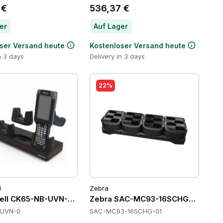
 €
536,37 €
er
Auf Lager
ser Versand heute
Kostenloser Versand heute
n 3 days
Delivery in 3 days
22%
l
Zebra
ll CK65-NB-UVN-0 Cradles
Zebra SAC-MC93-16SCHG-01 Batte
-UVN-0
SAC-MC93-16SCHG-01