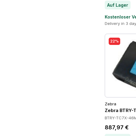
Auf Lager
Kostenloser V
Delivery in 3 da
22%
Zebra
Zebra BTRY-
BTRY-TC7X-46M
887,97 €