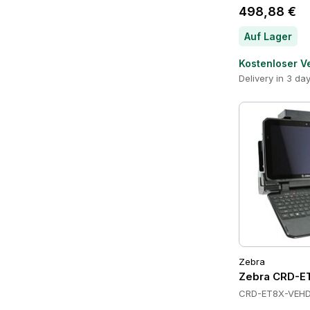
498,88 €
Auf Lager
Kostenloser V
Delivery in 3 da
Zebra
Zebra CRD-E
CRD-ET8X-VEHD