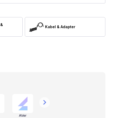
 &
Kabel & Adapter
AVer
Valcom
CyberData
S