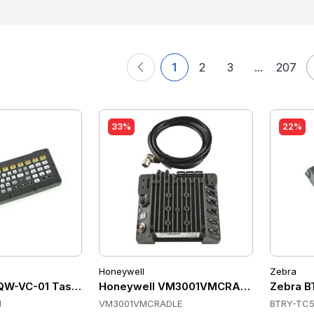
1
2
3
...
207
33%
22%
Honeywell
Zebra
QW-VC-01 Tastaturen
Honeywell VM3001VMCRADLE Cradles
Zebra B
1
VM3001VMCRADLE
BTRY-TC5