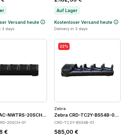
er
Auf Lager
ser Versand heute
Kostenloser Versand heute
n 3 days
Delivery in 3 days
22%
Zebra
AC-NWTRS-20SCH-01 Batteries
Zebra CRD-TC2Y-BS54B-01 Cradle
RS-20SCH-01
CRD-TC2Y-BS54B-01
8 €
585,00 €