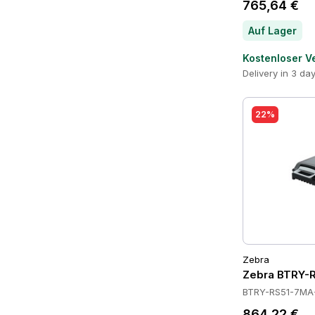
765,64 €
Auf Lager
Kostenloser V
Delivery in 3 da
22%
Zebra
Zebra BTRY-R
BTRY-RS51-7MA
864,22 €