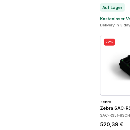
Auf Lager
Kostenloser V
Delivery in 3 da
22%
Zebra
Zebra SAC-RS
SAC-RS51-8SCH
520,39 €