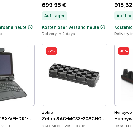
699,95 €
915,32
Auf Lager
Auf Lag
ersand heute
Kostenloser Versand heute
Kostenlo
ys
Delivery in 3 days
Delivery i
22%
39%
Zebra
Honeywel
T8X-VEHDK1-01 Cradles
Zebra SAC-MC33-20SCHG-01 Cradles
Honeywe
K1-01
SAC-MC33-20SCHG-01
CK65-NB