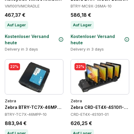
VM1001VMCRADLE
BTRY-MC9X-26MA-10
467,37 €
586,18 €
Auf Lager
Auf Lager
Kostenloser Versand
Kostenloser Versand
heute
heute
Delivery in 3 days
Delivery in 3 days
22%
22%
Zebra
Zebra
Zebra BTRY-TC7X-46MPP-10 Batteries
Zebra CRD-ET4X-4S10I1-01 C
BTRY-TC7X-46MPP-10
CRD-ET4X-4S10I1-01
883,94 €
626,25 €
Auf Lager
Auf Lager