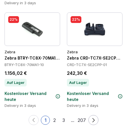
Delivery in 3 days
22%
22%
Zebra
Zebra
Zebra BTRY-TC8X-70MA1-10 Batteries
Zebra CRD-TC7X-SE2CPP-01 
BTRY-TC8X-70MA1-10
CRD-TC7X-SE2CPP-01
1.156,02 €
242,30 €
Auf Lager
Auf Lager
Kostenloser Versand
Kostenloser Versand
heute
heute
Delivery in 3 days
Delivery in 3 days
1
2
3
...
207