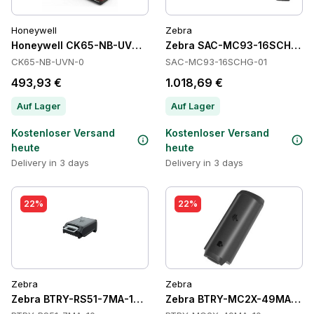
Honeywell
Zebra
Honeywell CK65-NB-UVN-0 Cradles
Zebra SAC-MC93-16SCHG-01 
CK65-NB-UVN-0
SAC-MC93-16SCHG-01
493,93 €
1.018,69 €
Auf Lager
Auf Lager
Kostenloser Versand
Kostenloser Versand
heute
heute
Delivery in 3 days
Delivery in 3 days
22%
22%
Zebra
Zebra
Zebra BTRY-RS51-7MA-10 Batteries
Zebra BTRY-MC2X-49MA-10 B