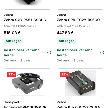
Zebra
Zebra
Zebra SAC-RS51-8SCHG-01 Batteries
Zebra CRD-TC2Y-BS5CO-01 C
SAC-RS51-8SCHG-01
CRD-TC2Y-BS5CO-01
518,03 €
447,83 €
Auf Lager
Auf Lager
Kostenloser Versand
Kostenloser Versand
heute
heute
Delivery in 3 days
Delivery in 3 days
33%
22%
Honeywell
Zebra
Honeywell VM1001VMCRADLE Cradles
Zebra BTRY-MC9X-26MA-10 Ba