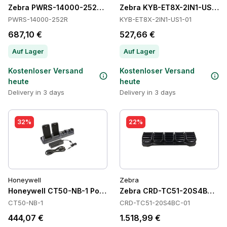
Zebra PWRS-14000-252R Power Supply
Zebra KYB-ET8X-2IN1-US1-01
PWRS-14000-252R
KYB-ET8X-2IN1-US1-01
687,10 €
527,66 €
Auf Lager
Auf Lager
Kostenloser Versand
Kostenloser Versand
heute
heute
Delivery in 3 days
Delivery in 3 days
32%
22%
Honeywell
Zebra
Honeywell CT50-NB-1 Power Supply
Zebra CRD-TC51-20S4BC-01 
CT50-NB-1
CRD-TC51-20S4BC-01
444,07 €
1.518,99 €