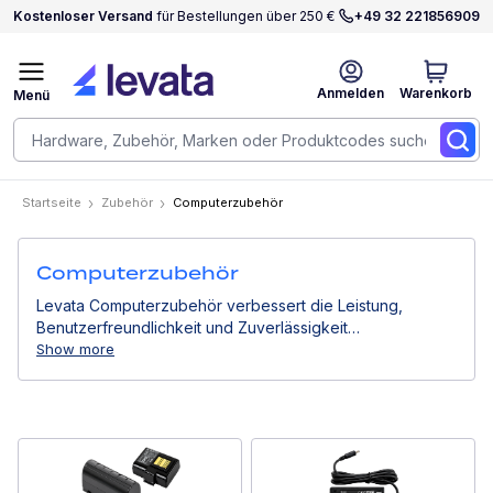
Kostenloser Versand
für Bestellungen über 250 €
+49 32 221856909
Anmelden
Warenkorb
Menü
Startseite
Zubehör
Computerzubehör
Computerzubehör
Levata Computerzubehör verbessert die Leistung,
Benutzerfreundlichkeit und Zuverlässigkeit
professioneller Computergeräte. Von Stromlösungen
Show more
über Montagesysteme bis hin zu Eingabegeräten
unterstützen sie effiziente Arbeitsabläufe in
Geschäftsumgebungen.