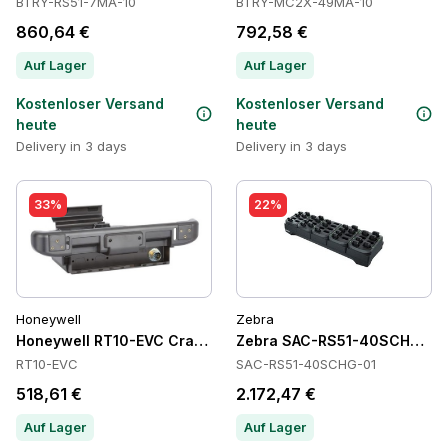
BTRY-RS51-7MA-10
BTRY-MC2X-49MA-10
860,64 €
792,58 €
Auf Lager
Auf Lager
Kostenloser Versand
Kostenloser Versand
heute
heute
Delivery in 3 days
Delivery in 3 days
33%
22%
Honeywell
Zebra
Honeywell RT10-EVC Cradles
Zebra SAC-RS51-40SCHG-01 B
RT10-EVC
SAC-RS51-40SCHG-01
518,61 €
2.172,47 €
Auf Lager
Auf Lager