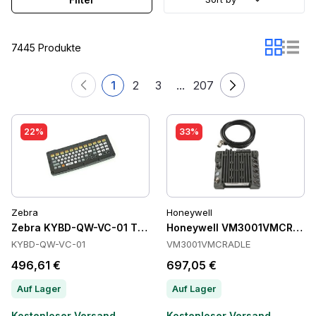
7445 Produkte
1
2
3
...
207
22%
33%
Zebra
Honeywell
Zebra KYBD-QW-VC-01 Tastaturen
Honeywell VM3001VMCRADLE
KYBD-QW-VC-01
VM3001VMCRADLE
496,61 €
697,05 €
Auf Lager
Auf Lager
Kostenloser Versand
Kostenloser Versand