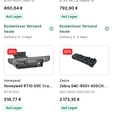
BTRY-RS51-7MA-10
BTRY-MC2X-49MA-10
860,64 €
792,90 €
Auf Lager
Auf Lager
Kostenloser Versand
Kostenloser Versand
heute
heute
Delivery in 3 days
Delivery in 3 days
33%
22%
Honeywell
Zebra
Honeywell RT10-EVC Cradles
Zebra SAC-RS51-40SCHG-01 B
RT10-EVC
SAC-RS51-40SCHG-01
519,77 €
2.173,35 €
Auf Lager
Auf Lager