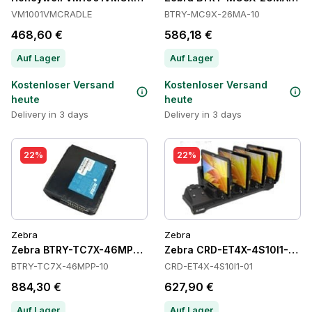
VM1001VMCRADLE
BTRY-MC9X-26MA-10
468,60 €
586,18 €
Auf Lager
Auf Lager
Kostenloser Versand
Kostenloser Versand
heute
heute
Delivery in 3 days
Delivery in 3 days
22%
22%
Zebra
Zebra
Zebra BTRY-TC7X-46MPP-10 Batteries
Zebra CRD-ET4X-4S10I1-01 C
BTRY-TC7X-46MPP-10
CRD-ET4X-4S10I1-01
884,30 €
627,90 €
Auf Lager
Auf Lager