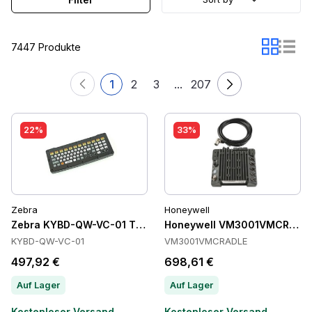
7447 Produkte
1
2
3
...
207
22%
33%
Zebra
Honeywell
Zebra KYBD-QW-VC-01 Tastaturen
Honeywell VM3001VMCRADLE
KYBD-QW-VC-01
VM3001VMCRADLE
497,92 €
698,61 €
Auf Lager
Auf Lager
Kostenloser Versand
Kostenloser Versand