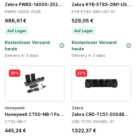
Zebra PWRS-14000-252R Power Supply
Zebra KYB-ET8X-2IN1-US1-01
PWRS-14000-252R
KYB-ET8X-2IN1-US1-01
688,91 €
529,05 €
Auf Lager
Auf Lager
Kostenloser Versand
Kostenloser Versand
heute
heute
Delivery in 3 days
Delivery in 3 days
32%
22%
Honeywell
Zebra
Honeywell CT50-NB-1 Power Supply
Zebra CRD-TC51-20S4BC-01 
CT50-NB-1
CRD-TC51-20S4BC-01
445,24 €
1.522,37 €