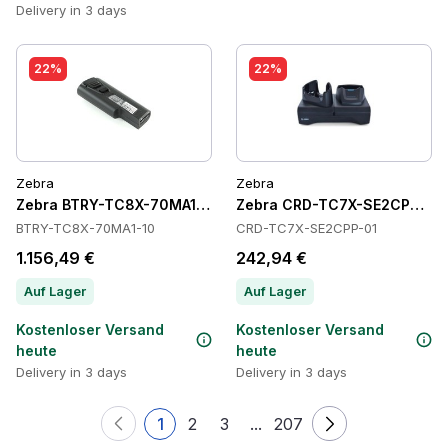
Delivery in 3 days
22%
22%
Zebra
Zebra
Zebra BTRY-TC8X-70MA1-10 Batteries
Zebra CRD-TC7X-SE2CPP-01 
BTRY-TC8X-70MA1-10
CRD-TC7X-SE2CPP-01
1.156,49 €
242,94 €
Auf Lager
Auf Lager
Kostenloser Versand
Kostenloser Versand
heute
heute
Delivery in 3 days
Delivery in 3 days
1
2
3
...
207