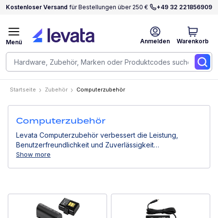
Kostenloser Versand
für Bestellungen über 250 €
+49 32 221856909
Anmelden
Warenkorb
Menü
Startseite
Zubehör
Computerzubehör
Computerzubehör
Levata Computerzubehör verbessert die Leistung,
Benutzerfreundlichkeit und Zuverlässigkeit
professioneller Computergeräte. Von Stromlösungen
Show more
über Montagesysteme bis hin zu Eingabegeräten
unterstützen sie effiziente Arbeitsabläufe in
Geschäftsumgebungen.