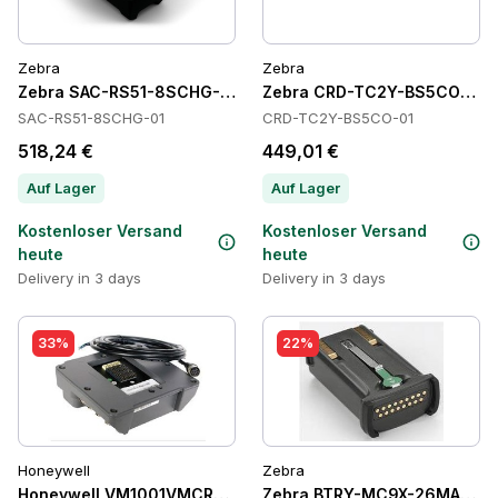
Zebra
Zebra
Zebra SAC-RS51-8SCHG-01 Batteries
Zebra CRD-TC2Y-BS5CO-01 C
SAC-RS51-8SCHG-01
CRD-TC2Y-BS5CO-01
518,24 €
449,01 €
Auf Lager
Auf Lager
Kostenloser Versand
Kostenloser Versand
heute
heute
Delivery in 3 days
Delivery in 3 days
33%
22%
Honeywell
Zebra
Honeywell VM1001VMCRADLE Cradles
Zebra BTRY-MC9X-26MA-10 Ba