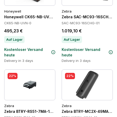
Honeywell
Zebra
Honeywell CK65-NB-UVN-0 Cradles
Zebra SAC-MC93-16SCHG-01 
CK65-NB-UVN-0
SAC-MC93-16SCHG-01
495,23 €
1.019,10 €
Auf Lager
Auf Lager
Kostenloser Versand
Kostenloser Versand
heute
heute
Delivery in 3 days
Delivery in 3 days
22%
22%
Zebra
Zebra
Zebra BTRY-RS51-7MA-10 Batteries
Zebra BTRY-MC2X-49MA-10 B