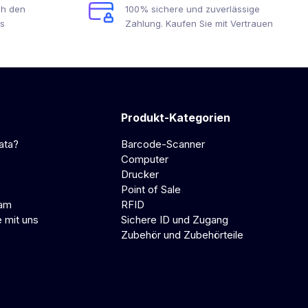
ch den
100% sichere und zuverlässige
s
Zahlung. Kaufen Sie mit Vertrauen
Produkt-Kategorien
ata?
Barcode-Scanner
Computer
Drucker
Point of Sale
eam
RFID
e mit uns
Sichere ID und Zugang
Zubehör und Zubehörteile