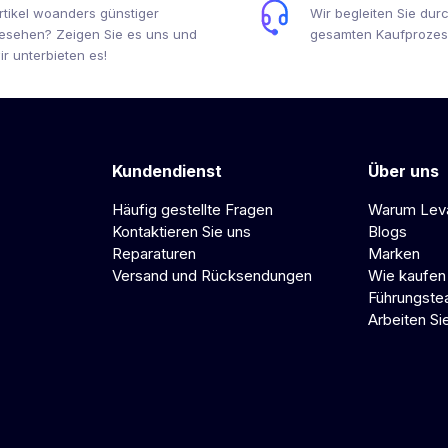
rtikel woanders günstiger
Wir begleiten Sie dur
esehen? Zeigen Sie es uns und
gesamten Kaufprozes
ir unterbieten es!
Kundendienst
Über uns
Häufig gestellte Fragen
Warum Lev
Kontaktieren Sie uns
Blogs
Reparaturen
Marken
Versand und Rücksendungen
Wie kaufen
Führungst
Arbeiten Si