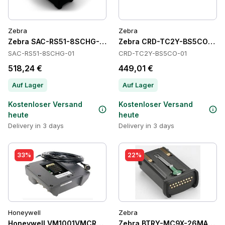
Zebra
Zebra
Zebra SAC-RS51-8SCHG-01 Batteries
Zebra CRD-TC2Y-BS5CO-01 C
SAC-RS51-8SCHG-01
CRD-TC2Y-BS5CO-01
518,24 €
449,01 €
Auf Lager
Auf Lager
Kostenloser Versand
Kostenloser Versand
heute
heute
Delivery in 3 days
Delivery in 3 days
33%
22%
Honeywell
Zebra
Honeywell VM1001VMCRADLE Cradles
Zebra BTRY-MC9X-26MA-10 Ba