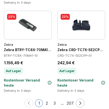
Delivery in 3 days
22%
22%
Zebra
Zebra
Zebra BTRY-TC8X-70MA1-10 Batteries
Zebra CRD-TC7X-SE2CPP-01 
BTRY-TC8X-70MA1-10
CRD-TC7X-SE2CPP-01
1.156,49 €
242,94 €
Auf Lager
Auf Lager
Kostenloser Versand
Kostenloser Versand
heute
heute
Delivery in 3 days
Delivery in 3 days
1
2
3
...
207