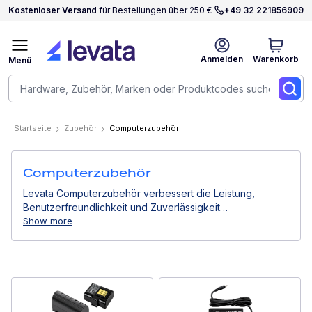
Kostenloser Versand
für Bestellungen über 250 €
+49 32 221856909
Anmelden
Warenkorb
Menü
Startseite
Zubehör
Computerzubehör
Computerzubehör
Levata Computerzubehör verbessert die Leistung,
Benutzerfreundlichkeit und Zuverlässigkeit
professioneller Computergeräte. Von Stromlösungen
Show more
über Montagesysteme bis hin zu Eingabegeräten
unterstützen sie effiziente Arbeitsabläufe in
Geschäftsumgebungen.