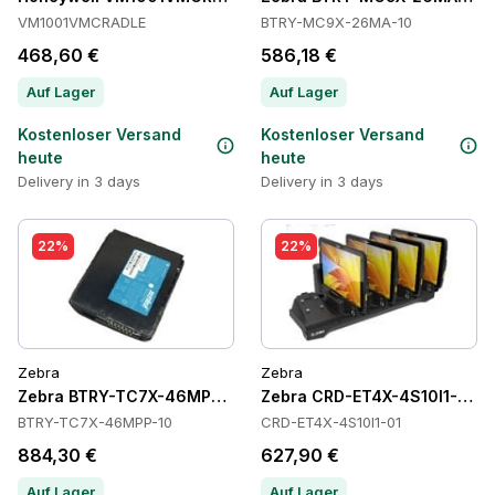
VM1001VMCRADLE
BTRY-MC9X-26MA-10
468,60 €
586,18 €
Auf Lager
Auf Lager
Kostenloser Versand
Kostenloser Versand
heute
heute
Delivery in 3 days
Delivery in 3 days
22%
22%
Zebra
Zebra
Zebra BTRY-TC7X-46MPP-10 Batteries
Zebra CRD-ET4X-4S10I1-01 C
BTRY-TC7X-46MPP-10
CRD-ET4X-4S10I1-01
884,30 €
627,90 €
Auf Lager
Auf Lager