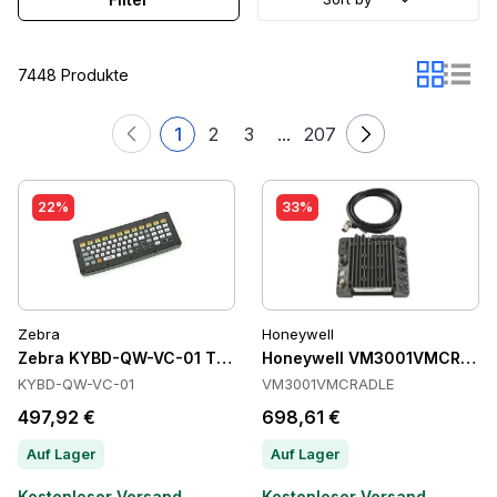
7448 Produkte
1
2
3
...
207
22%
33%
Zebra
Honeywell
Zebra KYBD-QW-VC-01 Tastaturen
Honeywell VM3001VMCRADLE
KYBD-QW-VC-01
VM3001VMCRADLE
497,92 €
698,61 €
Auf Lager
Auf Lager
Kostenloser Versand
Kostenloser Versand