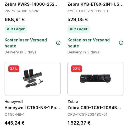
Zebra PWRS-14000-252R Power Supply
Zebra KYB-ET8X-2IN1-US1-01
PWRS-14000-252R
KYB-ET8X-2IN1-US1-01
688,91 €
529,05 €
Auf Lager
Auf Lager
Kostenloser Versand
Kostenloser Versand
heute
heute
Delivery in 3 days
Delivery in 3 days
32%
22%
Honeywell
Zebra
Honeywell CT50-NB-1 Power Supply
Zebra CRD-TC51-20S4BC-01 
CT50-NB-1
CRD-TC51-20S4BC-01
445,24 €
1.522,37 €