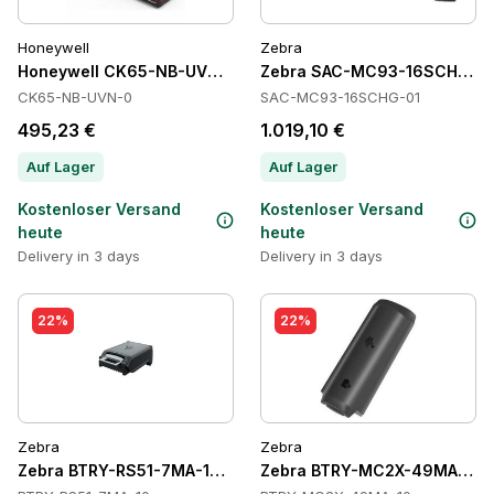
Honeywell
Zebra
Honeywell CK65-NB-UVN-0 Cradles
Zebra SAC-MC93-16SCHG-01 
CK65-NB-UVN-0
SAC-MC93-16SCHG-01
495,23 €
1.019,10 €
Auf Lager
Auf Lager
Kostenloser Versand
Kostenloser Versand
heute
heute
Delivery in 3 days
Delivery in 3 days
22%
22%
Zebra
Zebra
Zebra BTRY-RS51-7MA-10 Batteries
Zebra BTRY-MC2X-49MA-10 B