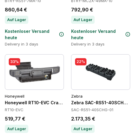
BTRY-RS51-7MA-10
BTRY-MC2X-49MA-10
860,64 €
792,90 €
Auf Lager
Auf Lager
Kostenloser Versand
Kostenloser Versand
heute
heute
Delivery in 3 days
Delivery in 3 days
33%
22%
Honeywell
Zebra
Honeywell RT10-EVC Cradles
Zebra SAC-RS51-40SCHG-01 B
RT10-EVC
SAC-RS51-40SCHG-01
519,77 €
2.173,35 €
Auf Lager
Auf Lager