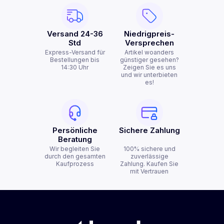
Versand 24-36
Niedrigpreis-
Std
Versprechen
Express-Versand für
Artikel woanders
Bestellungen bis
günstiger gesehen?
14:30 Uhr
Zeigen Sie es uns
und wir unterbieten
es!
Persönliche
Sichere Zahlung
Beratung
Wir begleiten Sie
100% sichere und
durch den gesamten
zuverlässige
Kaufprozess
Zahlung. Kaufen Sie
mit Vertrauen