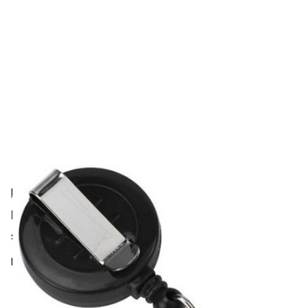
Brady
Brady 525-ISR-BLK Ausweisrollen
SKU:
525-ISR-BLK
Economy Badge Reel With Key Ring, Black. Quantity: 25.