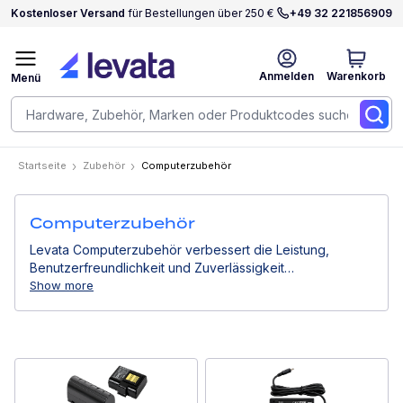
Kostenloser Versand
für Bestellungen über 250 €
+49 32 221856909
Anmelden
Warenkorb
Menü
Startseite
Zubehör
Computerzubehör
Computerzubehör
Levata Computerzubehör verbessert die Leistung,
Benutzerfreundlichkeit und Zuverlässigkeit
professioneller Computergeräte. Von Stromlösungen
Show more
über Montagesysteme bis hin zu Eingabegeräten
unterstützen sie effiziente Arbeitsabläufe in
Geschäftsumgebungen.