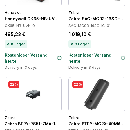
Honeywell
Zebra
Honeywell CK65-NB-UVN-0 Cradles
Zebra SAC-MC93-16SCHG-01 
CK65-NB-UVN-0
SAC-MC93-16SCHG-01
495,23 €
1.019,10 €
Auf Lager
Auf Lager
Kostenloser Versand
Kostenloser Versand
heute
heute
Delivery in 3 days
Delivery in 3 days
22%
22%
Zebra
Zebra
Zebra BTRY-RS51-7MA-10 Batteries
Zebra BTRY-MC2X-49MA-10 B