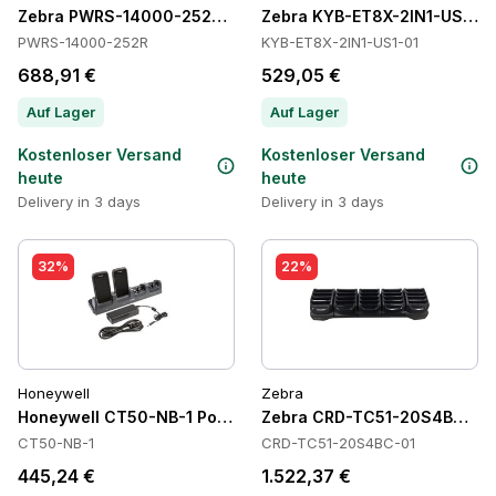
Zebra PWRS-14000-252R Power Supply
Zebra KYB-ET8X-2IN1-US1-01
PWRS-14000-252R
KYB-ET8X-2IN1-US1-01
688,91 €
529,05 €
Auf Lager
Auf Lager
Kostenloser Versand
Kostenloser Versand
heute
heute
Delivery in 3 days
Delivery in 3 days
32%
22%
Honeywell
Zebra
Honeywell CT50-NB-1 Power Supply
Zebra CRD-TC51-20S4BC-01 
CT50-NB-1
CRD-TC51-20S4BC-01
445,24 €
1.522,37 €