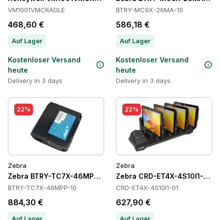
VM1001VMCRADLE
BTRY-MC9X-26MA-10
468,60 €
586,18 €
Auf Lager
Auf Lager
Kostenloser Versand
Kostenloser Versand
heute
heute
Delivery in 3 days
Delivery in 3 days
22%
22%
Zebra
Zebra
Zebra BTRY-TC7X-46MPP-10 Batteries
Zebra CRD-ET4X-4S10I1-01 C
BTRY-TC7X-46MPP-10
CRD-ET4X-4S10I1-01
884,30 €
627,90 €
Auf Lager
Auf Lager