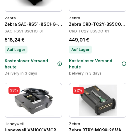
Zebra
Zebra
Zebra SAC-RS51-8SCHG-01 Batteries
Zebra CRD-TC2Y-BS5CO-01 C
SAC-RS51-8SCHG-01
CRD-TC2Y-BS5CO-01
518,24 €
449,01 €
Auf Lager
Auf Lager
Kostenloser Versand
Kostenloser Versand
heute
heute
Delivery in 3 days
Delivery in 3 days
33%
22%
Honeywell
Zebra
Honeywell VM1001VMCRADLE Cradles
Zebra BTRY-MC9X-26MA-10 Ba