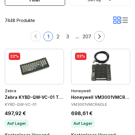
7448 Produkte
1
2
3
...
207
22%
33%
Zebra
Honeywell
Zebra KYBD-QW-VC-01 Tastaturen
Honeywell VM3001VMCRADLE
KYBD-QW-VC-01
VM3001VMCRADLE
497,92 €
698,61 €
Auf Lager
Auf Lager
Kostenloser Versand
Kostenloser Versand