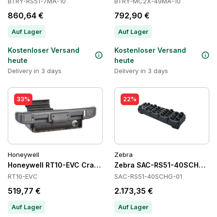
BTRY-RS51-7MA-10
BTRY-MC2X-49MA-10
860,64 €
792,90 €
Auf Lager
Auf Lager
Kostenloser Versand
Kostenloser Versand
heute
heute
Delivery in 3 days
Delivery in 3 days
33%
22%
Honeywell
Zebra
Honeywell RT10-EVC Cradles
Zebra SAC-RS51-40SCHG-01 B
RT10-EVC
SAC-RS51-40SCHG-01
519,77 €
2.173,35 €
Auf Lager
Auf Lager