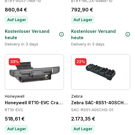
BTRY-RS51-7MA-10
BTRY-MC2X-49MA-10
860,64 €
792,90 €
Auf Lager
Auf Lager
Kostenloser Versand
Kostenloser Versand
heute
heute
Delivery in 3 days
Delivery in 3 days
33%
22%
Honeywell
Zebra
Honeywell RT10-EVC Cradles
Zebra SAC-RS51-40SCHG-01 B
RT10-EVC
SAC-RS51-40SCHG-01
518,61 €
2.173,35 €
Auf Lager
Auf Lager