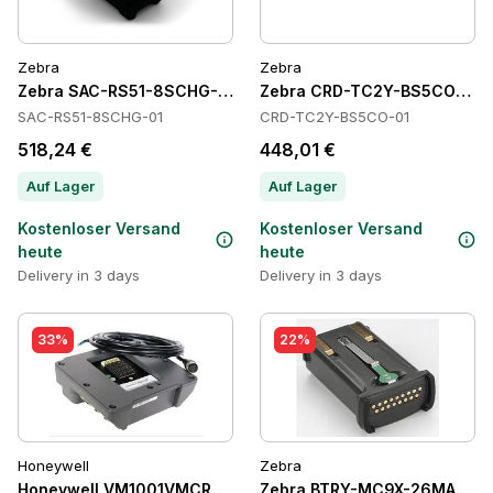
Zebra
Zebra
Zebra SAC-RS51-8SCHG-01 Batteries
Zebra CRD-TC2Y-BS5CO-01 C
SAC-RS51-8SCHG-01
CRD-TC2Y-BS5CO-01
518,24 €
448,01 €
Auf Lager
Auf Lager
Kostenloser Versand
Kostenloser Versand
heute
heute
Delivery in 3 days
Delivery in 3 days
33%
22%
Honeywell
Zebra
Honeywell VM1001VMCRADLE Cradles
Zebra BTRY-MC9X-26MA-10 Ba