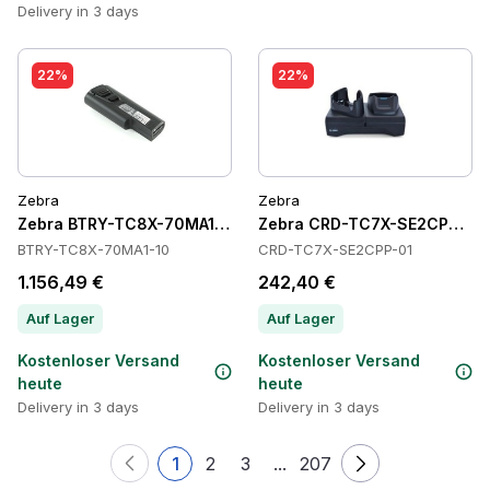
Delivery in 3 days
22%
22%
Zebra
Zebra
Zebra BTRY-TC8X-70MA1-10 Batteries
Zebra CRD-TC7X-SE2CPP-01 
BTRY-TC8X-70MA1-10
CRD-TC7X-SE2CPP-01
1.156,49 €
242,40 €
Auf Lager
Auf Lager
Kostenloser Versand
Kostenloser Versand
heute
heute
Delivery in 3 days
Delivery in 3 days
1
2
3
...
207