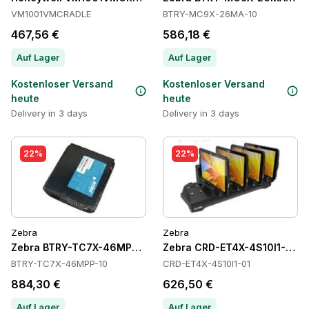
VM1001VMCRADLE
BTRY-MC9X-26MA-10
467,56 €
586,18 €
Auf Lager
Auf Lager
Kostenloser Versand
Kostenloser Versand
heute
heute
Delivery in 3 days
Delivery in 3 days
22%
22%
Zebra
Zebra
Zebra BTRY-TC7X-46MPP-10 Batteries
Zebra CRD-ET4X-4S10I1-01 C
BTRY-TC7X-46MPP-10
CRD-ET4X-4S10I1-01
884,30 €
626,50 €
Auf Lager
Auf Lager