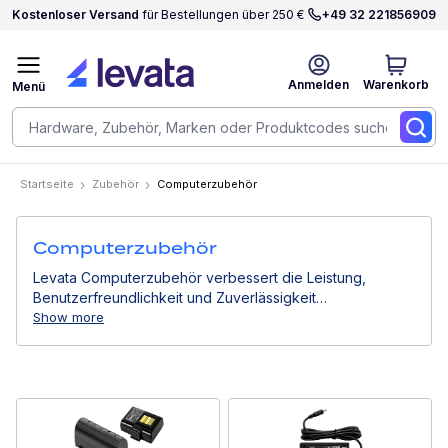
Kostenloser Versand
für Bestellungen über 250 €
+49 32 221856909
Anmelden
Warenkorb
Menü
Startseite
Zubehör
Computerzubehör
Computerzubehör
Levata Computerzubehör verbessert die Leistung,
Benutzerfreundlichkeit und Zuverlässigkeit
professioneller Computergeräte. Von Stromlösungen
Show more
über Montagesysteme bis hin zu Eingabegeräten
unterstützen sie effiziente Arbeitsabläufe in
Geschäftsumgebungen.