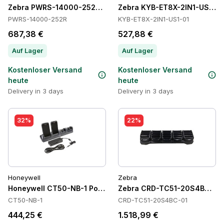
Zebra PWRS-14000-252R Power Supply
Zebra KYB-ET8X-2IN1-US1-01
PWRS-14000-252R
KYB-ET8X-2IN1-US1-01
687,38 €
527,88 €
Auf Lager
Auf Lager
Kostenloser Versand
Kostenloser Versand
heute
heute
Delivery in 3 days
Delivery in 3 days
32%
22%
Honeywell
Zebra
Honeywell CT50-NB-1 Power Supply
Zebra CRD-TC51-20S4BC-01 
CT50-NB-1
CRD-TC51-20S4BC-01
444,25 €
1.518,99 €