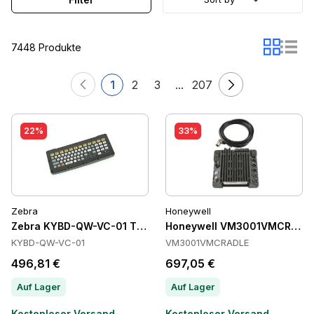
7448 Produkte
1
2
3
...
207
22%
33%
Zebra
Honeywell
Zebra KYBD-QW-VC-01 Tastaturen
Honeywell VM3001VMCRADLE
KYBD-QW-VC-01
VM3001VMCRADLE
496,81 €
697,05 €
Auf Lager
Auf Lager
Kostenloser Versand
Kostenloser Versand