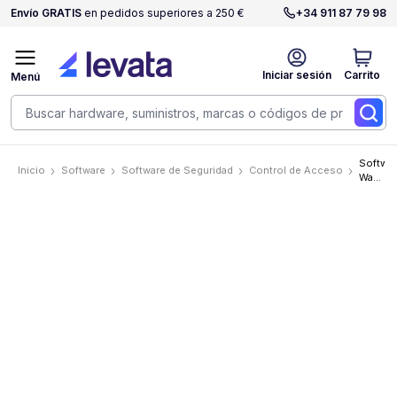
Envío GRATIS
en pedidos superiores a 250 €
+34 911 87 79 98
Iniciar sesión
Carrito
Menú
Softwa
Inicio
Software
Software de Seguridad
Control de Acceso
Wasp
WASP-
ASSET
COMPL