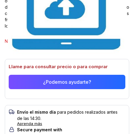
other identification cards. The system allows you to easily
design cards, store data securely, and send print commands to
connected printers. With no on-premise installation and access
from any device, it's a cost-effective and scalable solution.
Ideal for businesses needing flexibility in card issuance.
Seleccionar modelo
No hay opciones disponibles de este artículo.
Llame para consultar precio o para comprar
¿Podemos ayudarte?
Envío el mismo día
para pedidos realizados antes
de las 14:30.
Aprenda más
Secure payment with