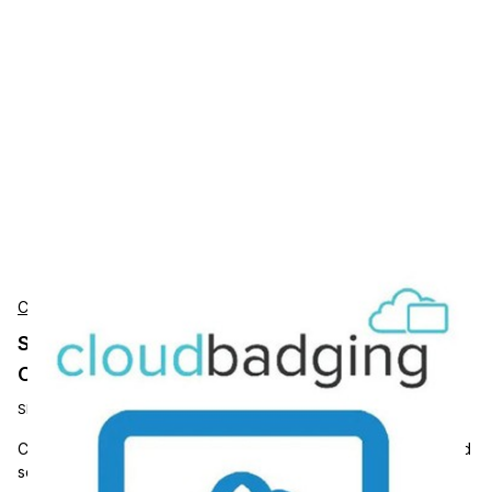
CloudBadging
Software CloudBadging CLOUDBADGING-
CLOUD-SERVICES
SKU:
MOD-CLOUDBADGING-CLOUD-SERVICES
Cloud Services Cloud Badging offers a complete cloud-based
solution for printing and managing employee badges and