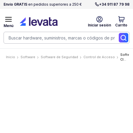
Envío GRATIS
en pedidos superiores a 250 €
+34 911 87 79 98
Iniciar sesión
Carrito
Menú
Softwa
Inicio
Software
Software de Seguridad
Control de Acceso
CloudB
CLOUD
CLOUD
SERVIC