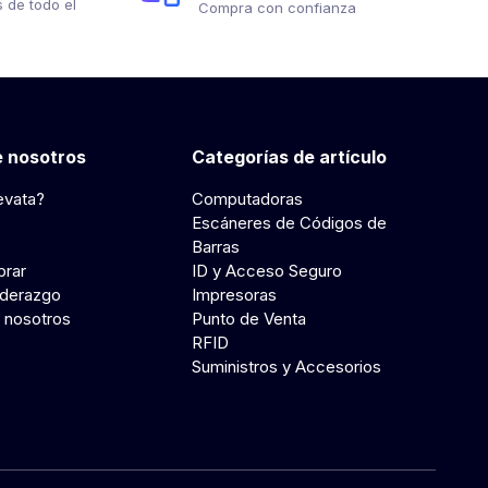
 de todo el
Compra con confianza
 nosotros
Categorías de artículo
evata?
Computadoras
Escáneres de Códigos de
Barras
rar
ID y Acceso Seguro
iderazgo
Impresoras
 nosotros
Punto de Venta
RFID
Suministros y Accesorios