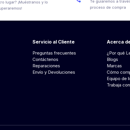
Te guiaremos a través
tro lugar? ¡Muéstranos y lo
proceso de compra
uperaremos!
Servicio al Cliente
Acerca de
Preguntas frecuentes
¿Por qué L
Contáctenos
Blogs
Reparaciones
Marcas
Envío y Devoluciones
Cómo comp
Equipo de l
Trabaja con