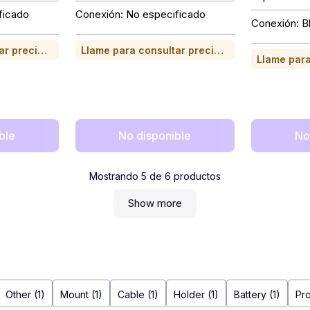
ficado
Conexión: No especificado
Conexión: B
Llame para consultar precio o para comprar
Llame para consultar precio o para comprar
ble
No disponible
No
Mostrando
5
de
6
productos
Show more
Other (1)
Mount (1)
Cable (1)
Holder (1)
Battery (1)
Pro