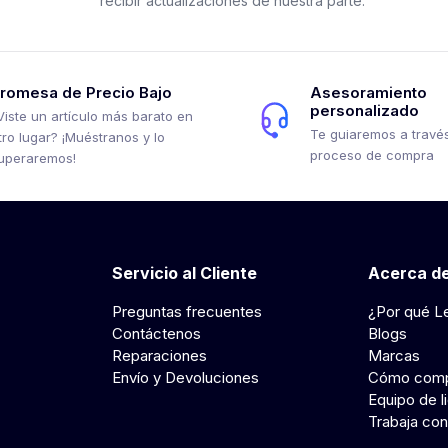
recibir actualizaciones de nuestra parte.
romesa de Precio Bajo
Asesoramiento
personalizado
Viste un artículo más barato en
Te guiaremos a través
tro lugar? ¡Muéstranos y lo
proceso de compra
uperaremos!
Servicio al Cliente
Acerca de
Preguntas frecuentes
¿Por qué L
Contáctenos
Blogs
Reparaciones
Marcas
Envío y Devoluciones
Cómo comp
Equipo de l
Trabaja con