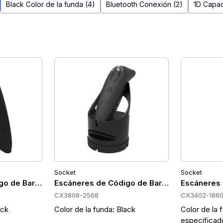
Black Color de la funda (4)
Bluetooth Conexión (2)
1D Capac
Socket
Socket
X3400-1858
go de Barras Portátiles Socket CX3806-2566
Escáneres de Código de Barras Portátiles 
Escáneres 
CX3808-2568
CX3402-186
ack
Color de la funda: Black
Color de la 
especificad