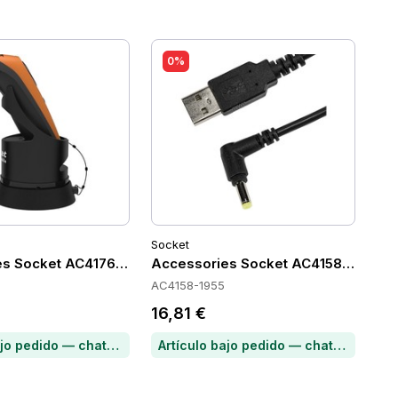
0%
Socket
es Socket AC4176-1975
Accessories Socket AC4158-1955
AC4158-1955
16,81 €
Artículo bajo pedido — chatea para conocer el plazo de entrega
Artículo bajo pedido — chatea para conocer el plazo de entrega