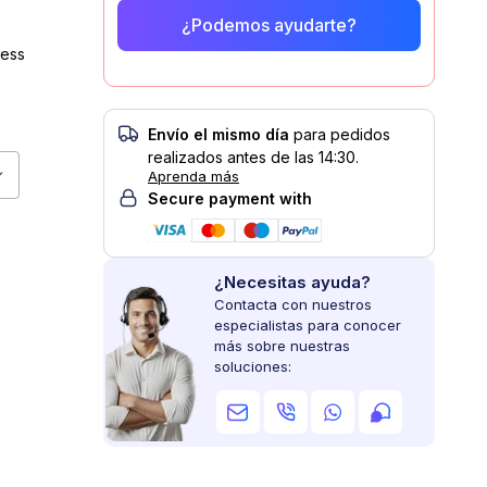
¿Podemos ayudarte?
less
Envío el mismo día
para pedidos
realizados antes de las 14:30.
cket CX3806-2566
Aprenda más
Secure payment with
¿Necesitas ayuda?
Contacta con nuestros
especialistas para conocer
más sobre nuestras
soluciones:
r image
View larger image
View larger image
View larger image
View larger image
View larger ima
View 