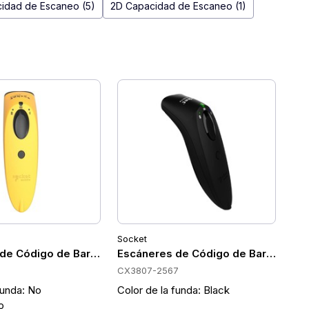
idad de Escaneo (5)
2D Capacidad de Escaneo (1)
Socket
Socket CX3808-2568
de Código de Barras Portátiles Socket CX3402-1860
Escáneres de Código de Barras Port
0
CX3807-2567
funda: No
Color de la funda: Black
o