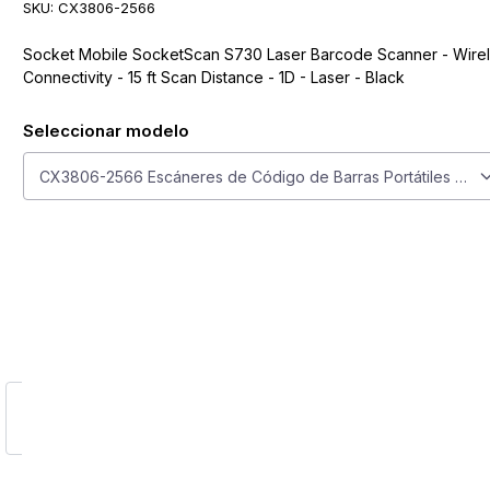
SKU:
CX3806-2566
Socket Mobile SocketScan S730 Laser Barcode Scanner - Wire
Connectivity - 15 ft Scan Distance - 1D - Laser - Black
Seleccionar modelo
Seleccionar modelo
CX3806-2566 Escáneres de Código de Barras Portátiles So
ge
larger image
View larger image
View larger image
View larger image
View larger image
View large