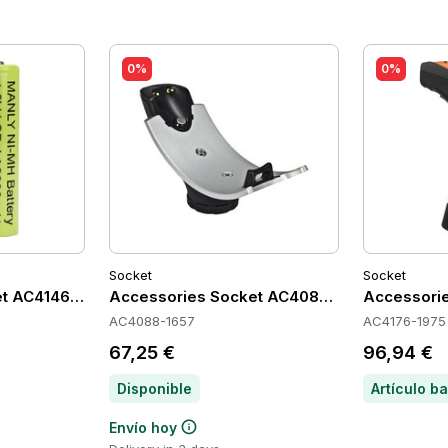
0%
0%
Socket
Socket
et AC4146-1904
Accessories Socket AC4088-1657
Accessori
AC4088-1657
AC4176-1975
67,25 €
96,94 €
Disponible
Envío hoy