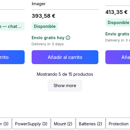
Imager
413,35 €
393,58 €
Disponible
Artículo bajo pedido — chatea para conocer el plazo de entrega
Disponible
Envío gratis
Envío gratis hoy
Delivery in 3
Delivery in 3 days
rrito
Añadir al carrito
Añad
Mostrando
5
de
15
productos
Show more
r (3)
PowerSupply (3)
Mount (2)
Batteries (2)
Protection 