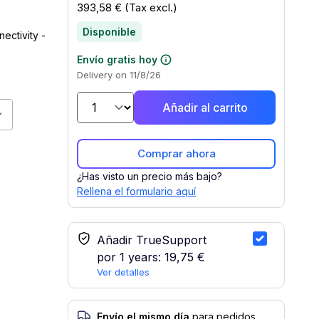
393,58 €
(Tax excl.)
Disponible
ctivity -
Envío gratis hoy
Delivery on 11/8/26
Añadir al carrito
ket CX3760-2412
Comprar ahora
¿Has visto un precio más bajo?
Rellena el formulario aquí
Servicio TrueSupport
Añadir TrueSupport
por 1 years:
19,75 €
Ver detalles
Envío el mismo día
para pedidos