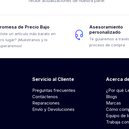
recibir actualizaciones de nuestra parte.
romesa de Precio Bajo
Asesoramiento
personalizado
Viste un artículo más barato en
Te guiaremos a través
tro lugar? ¡Muéstranos y lo
proceso de compra
uperaremos!
Servicio al Cliente
Acerca de
Preguntas frecuentes
¿Por qué L
Contáctenos
Blogs
Reparaciones
Marcas
Envío y Devoluciones
Cómo comp
Equipo de l
Trabaja con