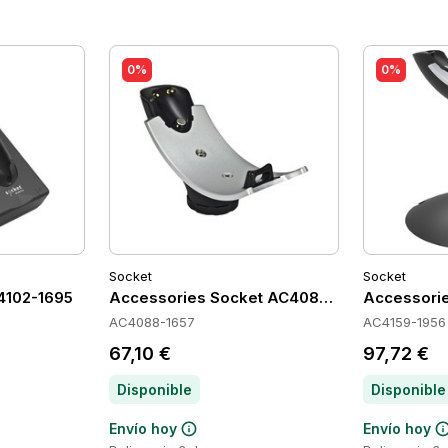
0%
0%
Socket
Socket
4102-1695
Accessories Socket AC4088-1657
Accessori
AC4088-1657
AC4159-1956
67,10 €
97,72 €
Disponible
Disponible
Envío hoy
Envío hoy