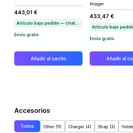
Imager
443,01 €
433,47 €
Artículo bajo pedido — chatea para conocer el plazo de entrega
Envío gratis
Envío gratis
Añadir al carrito
Añadir al ca
Accesorios
Todos
Other (11)
Charger (4)
Strap (3)
Holde