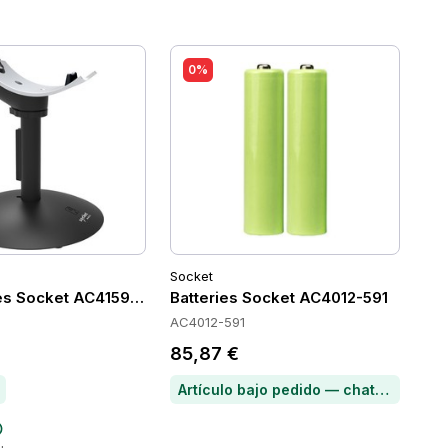
0%
Socket
es Socket AC4159-1956
Batteries Socket AC4012-591
AC4012-591
85,87 €
Artículo bajo pedido — chatea para conocer el plazo de entrega