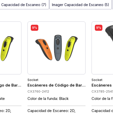
 Capacidad de Escaneo (7)
Imager Capacidad de Escaneo (5)
9%
9%
Socket
Socket
CX3786-2546
go de Barras Portátiles Socket CX3750-2402
Escáneres de Código de Barras Portátiles 
Escáneres 
CX3760-2412
CX3785-254
ite
Color de la funda: Black
Color de la 
o: 2D,
Capacidad de Escaneo: 2D,
Capacidad d