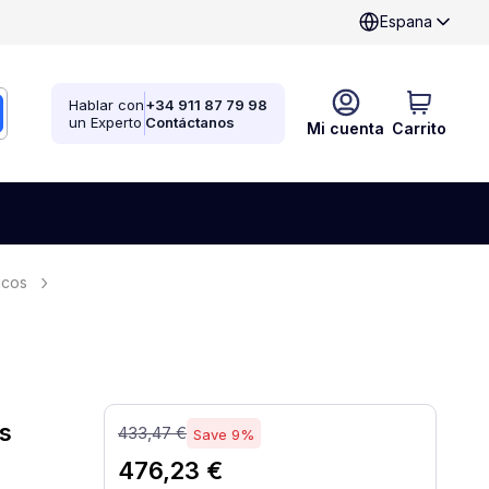
Espana
Hablar con
+34 911 87 79 98
un Experto
Contáctanos
Mi cuenta
Carrito
icos
s
433,47 €
Save 9%
476,23 €