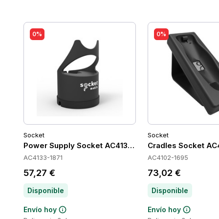
0%
0%
Socket
Socket
Power Supply Socket AC4133-1871
Cradles Socket AC
AC4133-1871
AC4102-1695
57,27 €
73,02 €
Disponible
Disponible
Envío hoy
Envío hoy