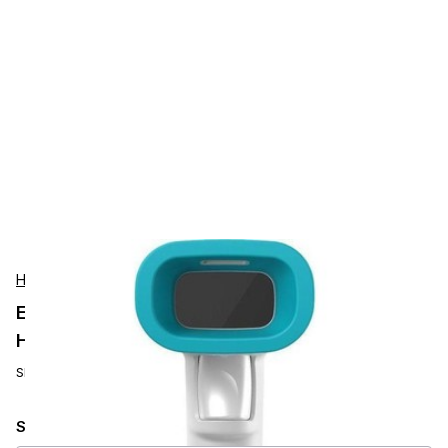
Honeywell
Escáneres de Código de Barras Portátiles
Honeywell 1960HHD-5USB-R
SKU:
1960HHD-5USB-R
Seleccionar modelo