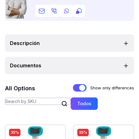
Descripción
Documentos
All Options
Show only differences
Todos
35%
35%