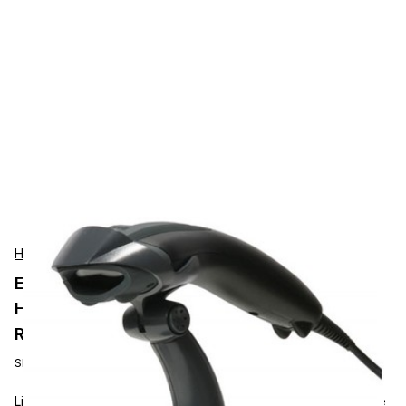
Honeywell
Escáner de Código de Barras de Mano
Honeywell Voyager 1400g 1D/2D, Con Cable,
Rango Estándar (SR), IP42, Imagen de Área
SKU:
1400GPDF-2USB
Ligero en la mano con 119 g, este escáner de mano con cable