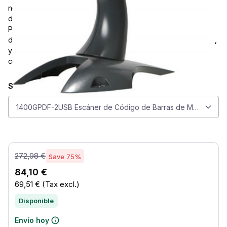
negro utiliza la tecnología de imagen de área omnidireccional
de Honeywell para leer códigos de barras 1D y códigos
PDF417, con capacidad 2D actualizable. Captura códigos
dañados o de mala calidad, escanea desde papel o pantallas,
y está diseñado para un uso general confiable con
conectividad USB y multi-interfaz.
Seleccionar modelo
Seleccionar modelo
1400GPDF-2USB Escáner de Código de Barras de Mano Honeywe
272,98 €
Save 75%
84,10 €
69,51 €
(Tax excl.)
Disponible
Envío hoy