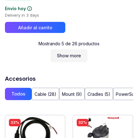
Envío hoy
Delivery in 3 days
Añadir al carrito
Mostrando
5
de
26
productos
Show more
Accesorios
Todos
Cable (28)
Mount (9)
Cradles (5)
PowerSupp
33%
32%