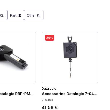
(2)
Part (1)
Other (1)
29%
Datalogic
Datalogic RBP-PM91-BK
Accessories Datalogic 7-0404
7-0404
41,58 €