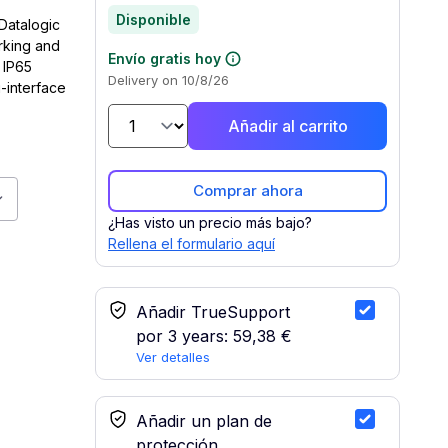
Disponible
 Datalogic
rking and
Envío gratis hoy
 IP65
Delivery on 10/8/26
-interface
Añadir al carrito
Comprar ahora
es Datalogic PM9501-DPM433RB
¿Has visto un precio más bajo?
Rellena el formulario aquí
Servicio TrueSupport
Añadir TrueSupport
por 3 years:
59,38 €
Ver detalles
Seleccionar plan de protección
Añadir un plan de
protección