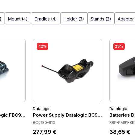
)
Mount (4)
Cradles (4)
Holder (3)
Stands (2)
Adapter 
42%
29%
Datalogic
Datalogic
ogic FBC9080-N100
Power Supply Datalogic BC9180-910
Batteries 
BC9180-910
RBP-PM91-BK
277,99 €
38,65 €