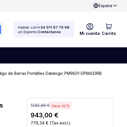
Espana
Hablar con
+34 911 87 79 98
un Experto
Contáctanos
Mi cuenta
Carrito
igo de Barras Portátiles Datalogic PM9501-DPM433RB
s
1345,86 €
Save 42%
943,00 €
779,34 €
(Tax excl.)