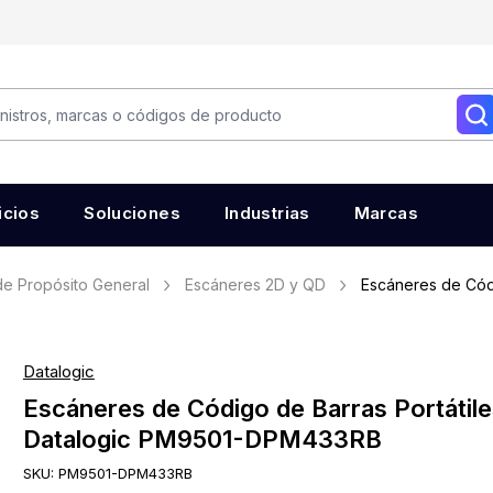
icios
Soluciones
Industrias
Marcas
e Propósito General
Escáneres 2D y QD
Escáneres de Cód
Datalogic
Escáneres de Código de Barras Portátile
Datalogic PM9501-DPM433RB
SKU:
PM9501-DPM433RB