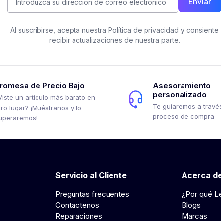
Enviar
Al suscribirse, acepta nuestra Política de privacidad y consiente
recibir actualizaciones de nuestra parte.
romesa de Precio Bajo
Asesoramiento
personalizado
Viste un artículo más barato en
Te guiaremos a través
tro lugar? ¡Muéstranos y lo
proceso de compra
uperaremos!
Servicio al Cliente
Acerca de
Preguntas frecuentes
¿Por qué L
Contáctenos
Blogs
Reparaciones
Marcas