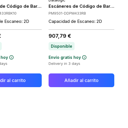
Datalogic
Datalogic PM9501-DPM433RB
de Código de Barras Portátiles Datalogic PM9501-DPM433
Escáneres de Código de Barras Por
433RBK10
PM9501-DDPM433RB
de Escaneo: 2D
Capacidad de Escaneo: 2D
€
907,79 €
Disponible
 hoy
Envío gratis hoy
 days
Delivery in 3 days
ir al carrito
Añadir al carrito