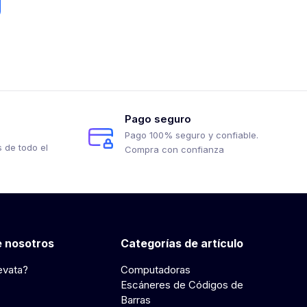
Pago seguro
Pago 100% seguro y confiable.
 de todo el
Compra con confianza
 nosotros
Categorías de artículo
evata?
Computadoras
Escáneres de Códigos de
Barras