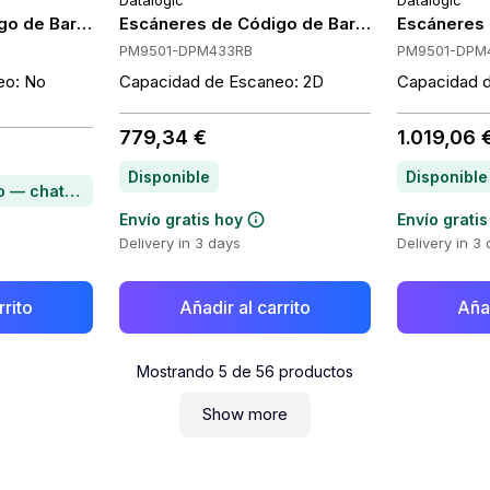
Datalogic
Datalogic
ic PM9501-DPM910RBK20
go de Barras Portátiles Datalogic PM9501-DPM910RBK30
Escáneres de Código de Barras Portátiles 
Escáneres 
PM9501-DPM433RB
PM9501-DPM
eo: No
Capacidad de Escaneo: 2D
Capacidad 
779,34 €
1.019,06 
Disponible
Disponible
Artículo bajo pedido — chatea para conocer el plazo de entrega
Envío gratis hoy
Envío gratis
Delivery in 3 days
Delivery in 3
rrito
Añadir al carrito
Añad
Mostrando
5
de
56
productos
Show more