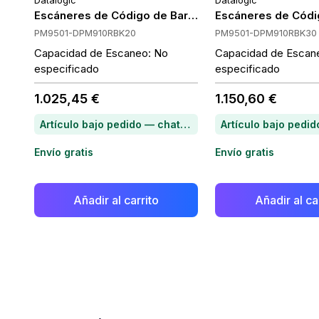
Datalogic
Datalogic
Escáneres de Código de Barras Portátiles Datalog
Escáneres de Códi
PM9501-DPM910RBK20
PM9501-DPM910RBK30
Capacidad de Escaneo: No
Capacidad de Escan
especificado
especificado
1.025,45 €
1.150,60 €
Artículo bajo pedido — chatea para conocer el plazo de entrega
Envío gratis
Envío gratis
Añadir al carrito
Añadir al ca