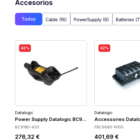
Accesorios
Todos
Cable (16)
PowerSupply (9)
Batteries (7
42%
42%
Datalogic
Datalogic
Power Supply Datalogic BC9180-433
Accessories Datal
BC9180-433
FBC9080-N100
276,32 €
401,69 €