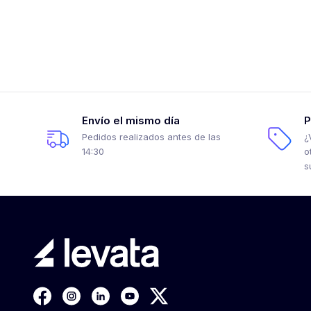
Envío el mismo día
P
Pedidos realizados antes de las
¿
14:30
o
s