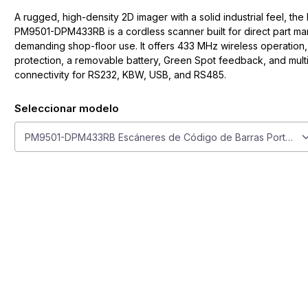
A rugged, high-density 2D imager with a solid industrial feel, the
PM9501-DPM433RB is a cordless scanner built for direct part ma
demanding shop-floor use. It offers 433 MHz wireless operation,
protection, a removable battery, Green Spot feedback, and multi
connectivity for RS232, KBW, USB, and RS485.
Seleccionar modelo
Seleccionar modelo
PM9501-DPM433RB Escáneres de Código de Barras Portátil
ge