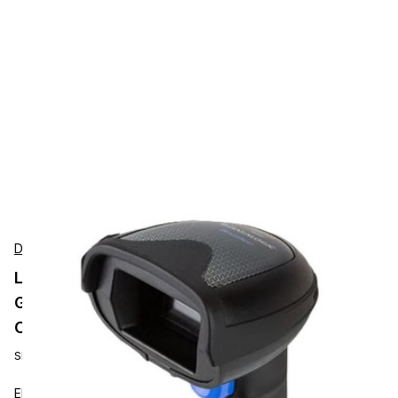
Datalogic
Lector de Códigos de Barras Datalogic
Gryphon GM4500 Imager 2D MP, 433 MHz,
Carga Inalámbrica, 50 m, IP52, Negro
SKU:
GM4500-BK-433-WLC
El Gryphon GM4500 es un imager portátil 1D/2D sin cable