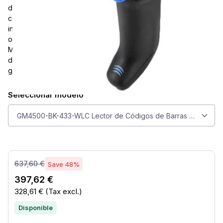
diseñado para una lectura rápida de códigos de barras con
comunicación inalámbrica de 433 MHz y carga inductiva
inalámbrica. Su sensor de megapíxeles, escaneo
omnidireccional y tecnología de detección de movimiento
Motionix permiten un uso eficiente en el mostrador, en tareas
de inventario y en flujos de trabajo de escaneo de propósito
general.
Seleccionar modelo
Seleccionar modelo
GM4500-BK-433-WLC Lector de Códigos de Barras Datalogic G
637,60 €
Save 48%
397,62 €
328,61 €
(Tax excl.)
Disponible