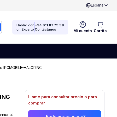
Espana
Hablar con
+34 911 87 79 98
un Experto
Contáctanos
Mi cuenta
Carrito
ile IPCMOBILE-HALORING
RING
Llame para consultar precio o para
comprar
anner at
¿Podemos ayudarte?