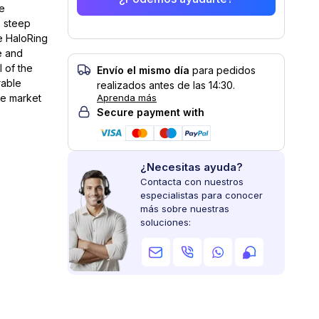
ve
s steep
he HaloRing
e and
 of the
Envío el mismo día
para pedidos
rable
realizados antes de las 14:30.
he market
Aprenda más
Secure payment with
¿Necesitas ayuda?
Contacta con nuestros
especialistas para conocer
más sobre nuestras
soluciones: