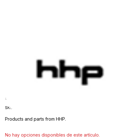
HHP
Lectores de Tarjetas HHP MODEL-6578
SKU:
MODEL-6578
Products and parts from HHP.
Seleccionar modelo
No hay opciones disponibles de este artículo.