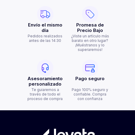
Envío el mismo
Promesa de
día
Precio Bajo
Pedidos realizados
¿Viste un artículo más
antes de las 14:30
barato en otro lugar?
¡Muéstranos y lo
superaremos!
Asesoramiento
Pago seguro
personalizado
Te guiaremos a
Pago 100% seguro y
través de todo el
confiable. Compra
proceso de compra
con confianza