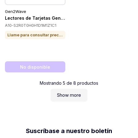
Gen2Wave
Lectores de Tarjetas Gen2Wave A10-S2R0T0H0H1D1M1Z1C1
A10-S2R0T0H0H1D1M1Z1C1
Llame para consultar precio o para comprar
No disponible
Mostrando
5
de
8
productos
Show more
Suscríbase a nuestro boletín