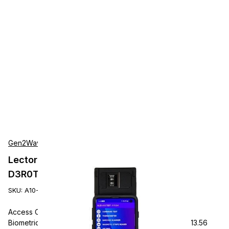
Gen2Wave
Lectores de Tarjetas Gen2Wave A10-
D3R0T0H0H1D1M0Z1C1
SKU:
A10-D3R0T0H0H1D1M0Z1C1
Access Control Reader, MetaDolce Technologies A10
Biometric Sled, FAP30 One-finger Fingerprint Reader, 13.56