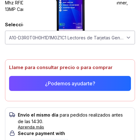
Mhz RFID Reader, eChip Reader, OCR/MRZ, 1D/2D Scanner,
13MP Camera
Seleccionar modelo
Seleccionar modelo
A10-D3R0T0H0H1D1M0Z1C1 Lectores de Tarjetas Gen2Wave 
Llame para consultar precio o para comprar
¿Podemos ayudarte?
Envío el mismo día
para pedidos realizados antes
de las 14:30.
Aprenda más
Secure payment with