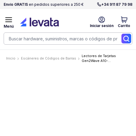
Envío GRATIS
en pedidos superiores a 250 €
+34 911 87 79 98
Iniciar sesión
Carrito
Menú
Lectores de Tarjetas
Inicio
Escáneres de Códigos de Barras
Gen2Wave A10-
D3R0T0H0H1D1M0Z1C1