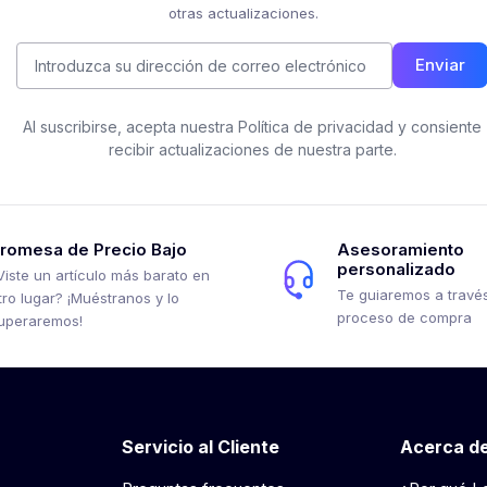
otras actualizaciones.
Enviar
Al suscribirse, acepta nuestra Política de privacidad y consiente
recibir actualizaciones de nuestra parte.
romesa de Precio Bajo
Asesoramiento
personalizado
Viste un artículo más barato en
Te guiaremos a través
tro lugar? ¡Muéstranos y lo
proceso de compra
uperaremos!
Servicio al Cliente
Acerca de