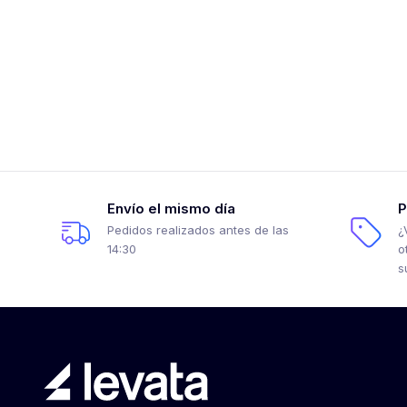
Envío el mismo día
P
Pedidos realizados antes de las
¿
14:30
o
s