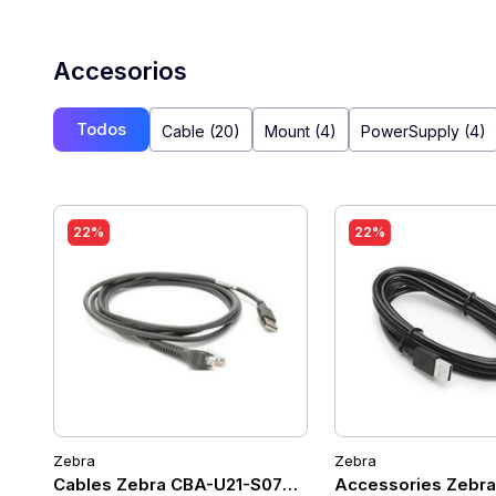
Accesorios
Todos
Cable (20)
Mount (4)
PowerSupply (4)
22%
22%
Zebra
Zebra
Cables Zebra CBA-U21-S07ZBR
Accessories Zebr