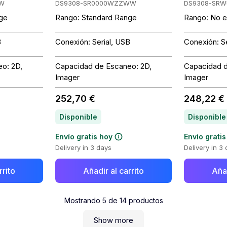
WW
DS9308-SR0000WZZWW
DS9308-SR
nge
Rango: Standard Range
Rango: No e
B
Conexión: Serial, USB
Conexión: Se
o: 2D,
Capacidad de Escaneo: 2D,
Capacidad d
Imager
Imager
252,70 €
248,22 €
Disponible
Disponible
Envío gratis hoy
Envío gratis
Delivery in 3 days
Delivery in 3
rrito
Añadir al carrito
Añad
Mostrando
5
de
14
productos
Show more