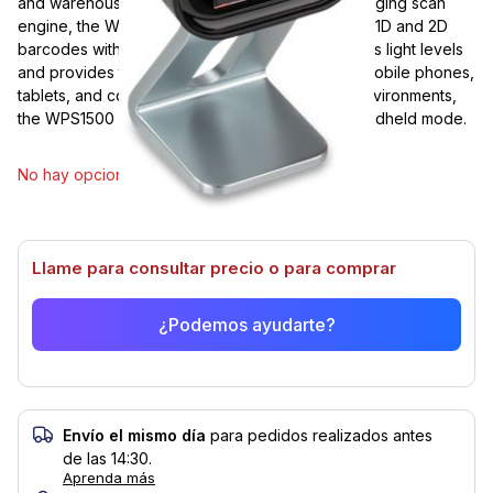
and warehouse applications. Utilizing a digital imaging scan
engine, the WPS1500 is capable of reading both 1D and 2D
barcodes with ease. Unique technology optimizes light levels
and provides the ability to read barcodes from mobile phones,
tablets, and computer displays. For busy retail environments,
the WPS1500 can be used in hands-free and handheld mode.
Seleccionar modelo
No hay opciones disponibles de este artículo.
Llame para consultar precio o para comprar
¿Podemos ayudarte?
Envío el mismo día
para pedidos realizados antes
de las 14:30.
Aprenda más