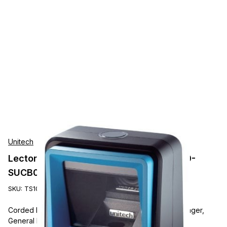
Unitech
Lectores de Presentación Unitech TS100-
SUCB00-SG
SKU:
TS100-SUCB00-SG
Corded Barcode Scanner, Unitech TS100, 2D Area Imager,
General Purpose, USB, Presentation, Tethered, Black