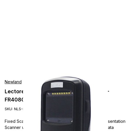
Newland
Lectores de Presentación Newland NLS-
FR4080-20
SKU:
NLS-FR4080-20
Fixed Scanners, Newland FR4080, 2D Megapixel Presentation
Scanner with USB cable, CPU decoding, Advanced Data