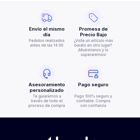
Envío el mismo
Promesa de
día
Precio Bajo
Pedidos realizados
¿Viste un artículo más
antes de las 14:30
barato en otro lugar?
¡Muéstranos y lo
superaremos!
Asesoramiento
Pago seguro
personalizado
Te guiaremos a
Pago 100% seguro y
través de todo el
confiable. Compra
proceso de compra
con confianza