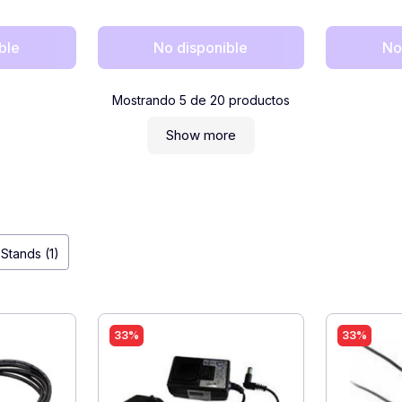
ble
No disponible
No
Mostrando
5
de
20
productos
Show more
Stands (1)
33%
33%