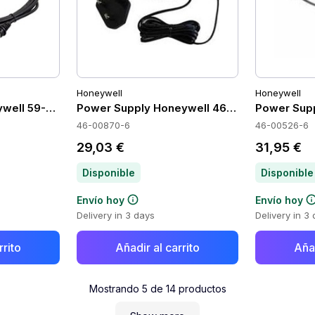
Honeywell
Honeywell
well 59-59235-N-3
Power Supply Honeywell 46-00870-6
Power Sup
46-00870-6
46-00526-6
29,03 €
31,95 €
Disponible
Disponible
Envío hoy
Envío hoy
Delivery in 3 days
Delivery in 3
rrito
Añadir al carrito
Añad
Mostrando
5
de
14
productos