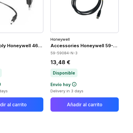
Honeywell
ply Honeywell 46-00526-6
Accessories Honeywell 59-59084-N
59-59084-N-3
13,48 €
Disponible
Envío hoy
 days
Delivery in 3 days
ir al carrito
Añadir al carrito