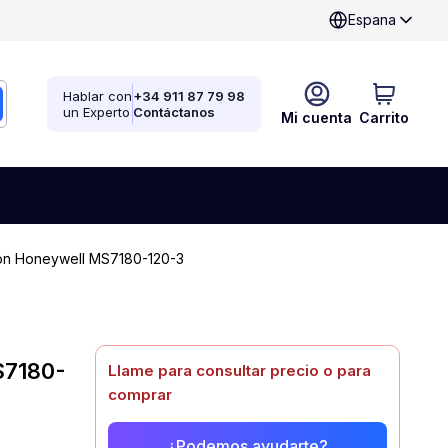
Espana
Hablar con
+34 911 87 79 98
un Experto
Contáctanos
Mi cuenta
Carrito
ión Honeywell MS7180-120-3
S7180-
Llame para consultar precio o para
comprar
¿Podemos ayudarte?