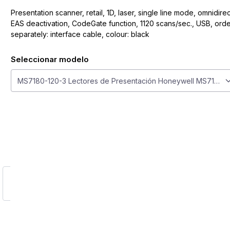
Presentation scanner, retail, 1D, laser, single line mode, omnidirec
EAS deactivation, CodeGate function, 1120 scans/sec., USB, ord
separately: interface cable, colour: black
Seleccionar modelo
Seleccionar modelo
MS7180-120-3 Lectores de Presentación Honeywell MS7180-1
ge
larger image
View larger image
View larger image
View larger image
View larger image
View large