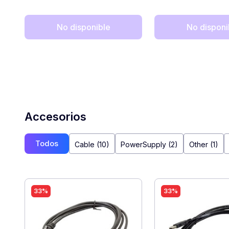
No disponible
No disponi
Accesorios
Todos
Cable (10)
PowerSupply (2)
Other (1)
33%
33%