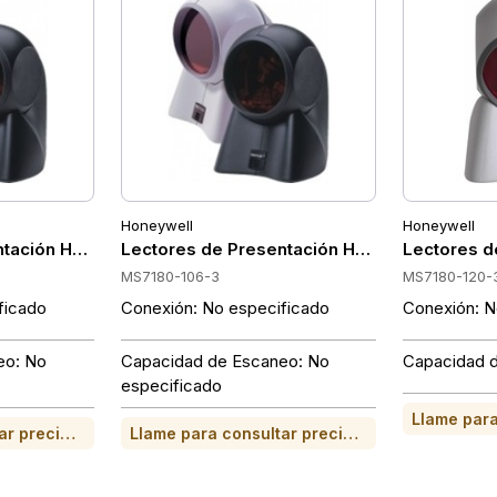
Honeywell
Honeywell
ntación Honeywell MS7180-47-3
Lectores de Presentación Honeywell MS718
Lectores d
MS7180-106-3
MS7180-120-
ficado
Conexión: No especificado
Conexión: N
eo: No
Capacidad de Escaneo: No
Capacidad d
especificado
Llame para consultar precio o para comprar
Llame para consultar precio o para comprar