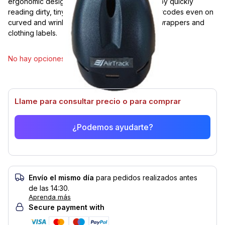
ergonomic design, users can work efficiently by quickly
reading dirty, tiny, damaged or out of spec barcodes even on
curved and wrinkled surfaces such as bread wrappers and
clothing labels.
Seleccionar modelo
No hay opciones disponibles de este artículo.
Llame para consultar precio o para comprar
¿Podemos ayudarte?
Envío el mismo día
para pedidos realizados antes
de las 14:30.
Aprenda más
Secure payment with