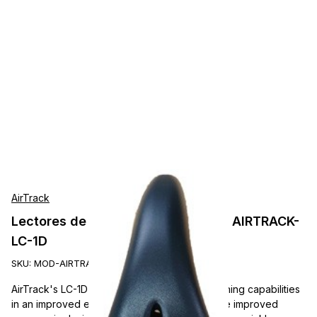
AirTrack
Lectores de Presentación AirTrack AIRTRACK-
LC-1D
SKU:
MOD-AIRTRACK-LC-1D
AirTrack's LC-1D scanner offers superior scanning capabilities
in an improved ergonomic form factor. With the improved