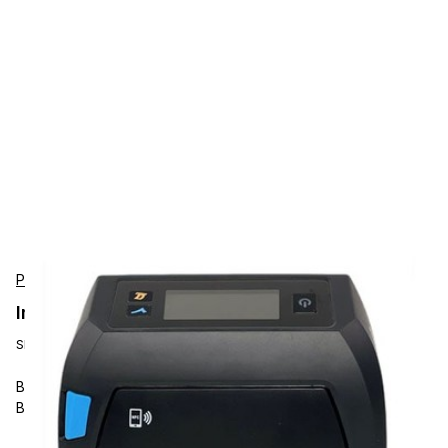
Printek
Impresoras de Recibos Printek 93940-PRI
SKU:
93940-PRI
Barcode Label Printers, Printek, 641 L, 203dpi, Up to 6 ips,
Bluetooth, Wi-Fi