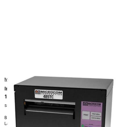
Microcom
Impresoras de Recibos Microcom 026845-
1300
SKU:
026845-1300
Barcode Label Printer, Microcom 485TC, Thermal Ticket and
Label Printer, 8 ips, Serial, USB, Ethernet, Wi-Fi, Bluetooth, 3"