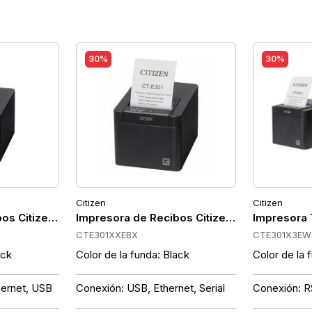
30%
30%
Citizen
Citizen
rtadora, Blanca, 250 mm/s, 80 mm
os Citizen CT-E301, 250mm/s, 203dpi, USB, RS232, Etherne
Impresora de Recibos Citizen CT-E301, Dobl
Impresora 
CTE301XXEBX
CTE301X3EW
ack
Color de la funda: Black
Color de la 
hernet, USB
Conexión: USB, Ethernet, Serial
Conexión: R