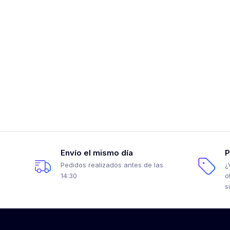
Envío el mismo día
P
Pedidos realizados antes de las
¿
14:30
o
s