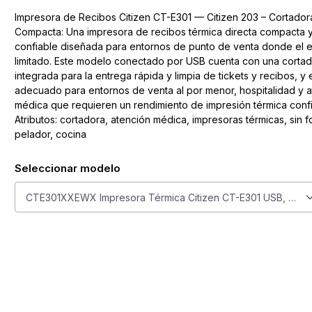
Impresora de Recibos Citizen CT-E301 — Citizen 203 – Cortado
Compacta: Una impresora de recibos térmica directa compacta 
confiable diseñada para entornos de punto de venta donde el 
limitado. Este modelo conectado por USB cuenta con una corta
integrada para la entrega rápida y limpia de tickets y recibos, y 
adecuado para entornos de venta al por menor, hospitalidad y 
médica que requieren un rendimiento de impresión térmica confi
Atributos: cortadora, atención médica, impresoras térmicas, sin f
pelador, cocina
Seleccionar modelo
Seleccionar modelo
CTE301XXEWX Impresora Térmica Citizen CT-E301 USB, 203 dp
ge
larger image