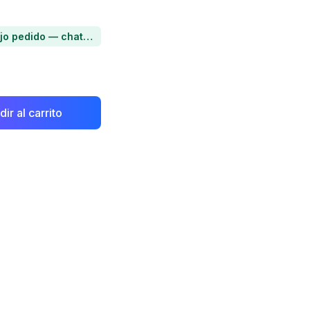
Artículo bajo pedido — chatea para conocer el plazo de entrega
ir al carrito