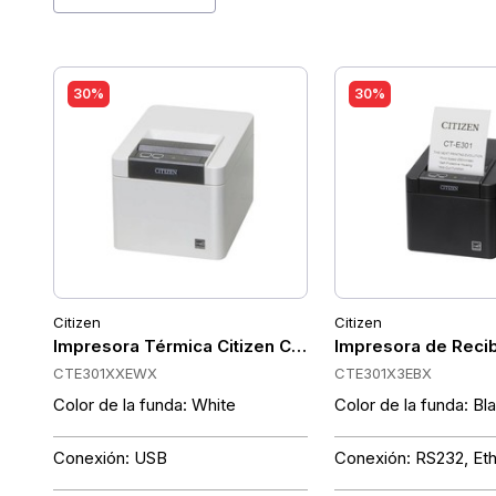
30%
30%
Citizen
Citizen
Impresora Térmica Citizen CT-E301 USB, 203 dpi, Co
Impresora de Recib
CTE301XXEWX
CTE301X3EBX
Color de la funda: White
Color de la funda: Bl
Conexión: USB
Conexión: RS232, Et