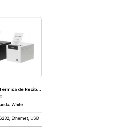
t, Cortadora, Carcasa Desinfectable, Negra
e Color, Térmica Directa, 250mm/s, USB, Cortadora, Negra
Térmica de Recibos Citizen CT-E301 Directa Térmica, 203 d
X
funda: White
S232, Ethernet, USB