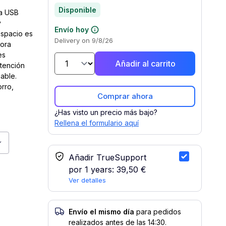
Disponible
ra USB
y
Envío hoy
espacio es
Delivery on 9/8/26
dora
es
Añadir al carrito
atención
able.
orro,
Comprar ahora
¿Has visto un precio más bajo?
Rellena el formulario aquí
i, Cortadora, Blanca, 250 mm/s, 80 mm
Servicio TrueSupport
Añadir TrueSupport
por 1 years:
39,50 €
Ver detalles
Envío el mismo día
para pedidos
realizados antes de las 14:30.