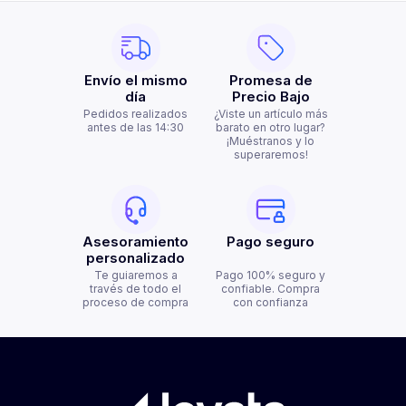
Envío el mismo
Promesa de
día
Precio Bajo
Pedidos realizados
¿Viste un artículo más
antes de las 14:30
barato en otro lugar?
¡Muéstranos y lo
superaremos!
Asesoramiento
Pago seguro
personalizado
Te guiaremos a
Pago 100% seguro y
través de todo el
confiable. Compra
proceso de compra
con confianza