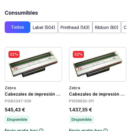
Consumibles
Todos
Label (504)
Printhead (143)
Ribbon (80)
Con
22%
22%
Zebra
Zebra
Cabezales de impresión Zebra P1083347-006
Cabezales de impresión Zeb
P1083347-006
P1058930-011
545,43 €
1.437,35 €
Disponible
Disponible
Envío gratis hoy
Envío gratis hoy