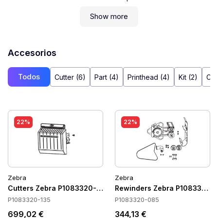
Show more
Accesorios
Todos
Cutter (6)
Part (4)
Printhead (4)
Kit (2)
Cab
22%
22%
Zebra
Zebra
Cutters Zebra P1083320-135
Rewinders Zebra P1083320-
P1083320-135
P1083320-085
699,02 €
344,13 €