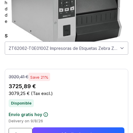
high-volume thermal transfer and direct thermal printing,
delivering sharp results, a 168 mm maximum print width, and
dependable performance for demanding production
environments.
Seleccionar modelo
Seleccionar modelo
ZT62062-T0E0100Z Impresoras de Etiquetas Zebra ZT62062
3920,41 €
Save 21%
3725,89 €
3079,25 €
(Tax excl.)
Disponible
Envío gratis hoy
Delivery on 9/8/26