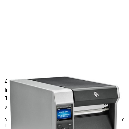
Zebra
Impresoras de Etiquetas Zebra ZT62062-
T0E0100Z
SKU:
ZT62062-T0E0100Z
Need fast, reliable industrial labeling with clear 203 dpi output?
The Zebra ZT620 is a 6-inch industrial label printer built for