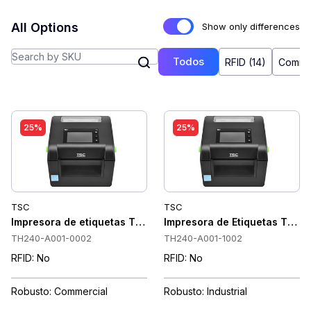
All Options
Show only differences
Todos
RFID (14)
Commer
25%
25%
TSC
TSC
Impresora de etiquetas TSC TH240T 203 x 203 DPI, 203 mm/s
Impresora de Etiquetas TSC T
TH240-A001-0002
TH240-A001-1002
RFID: No
RFID: No
Robusto: Commercial
Robusto: Industrial