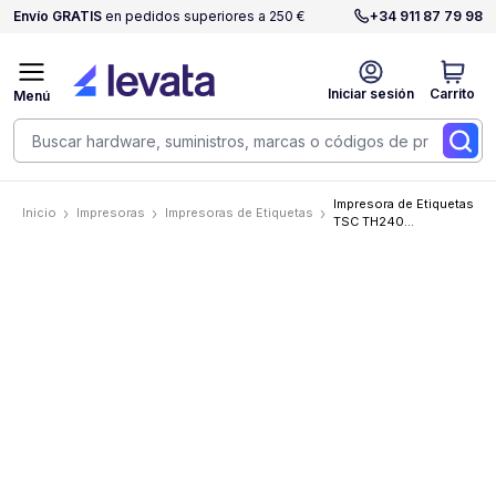
Envío GRATIS
en pedidos superiores a 250 €
+34 911 87 79 98
Iniciar sesión
Carrito
Menú
Impresora de Etiquetas
Inicio
Impresoras
Impresoras de Etiquetas
TSC TH240
Transferencia Térmica,
203dpi, 203 mm/s,
USB, USB Host, RS232,
Ethernet, RTC