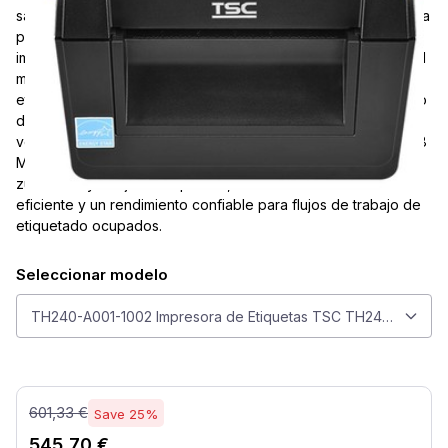
salida básica de escritorio, pero la TSC Pro 203 está diseñada
para tareas de etiquetado más rápidas y exigentes con
impresión por transferencia térmica a 203 dpi y una velocidad
máxima de 203 mm/s. Diseñada para una producción de
etiquetas de 4 pulgadas confiable, admite un ancho de medio
de 120 mm, un ancho de impresión de 108 mm y conectividad
versátil que incluye USB, USB Host, RS232 y Ethernet. Con 128
MB de RAM, 128 MB de Flash, una ranura para Micro SD,
zumbador y reloj en tiempo real, ofrece un funcionamiento
eficiente y un rendimiento confiable para flujos de trabajo de
etiquetado ocupados.
Seleccionar modelo
Seleccionar modelo
TH240-A001-1002 Impresora de Etiquetas TSC TH240 Transfere
601,33 €
Save 25%
545,70 €