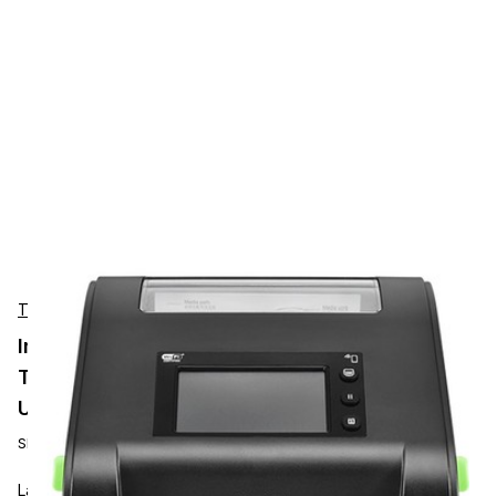
TSC
Impresora de Etiquetas TSC TH240
Transferencia Térmica, 203dpi, 203 mm/s,
USB, USB Host, RS232, Ethernet, RTC
SKU:
TH240-A001-1002
La mayoría de las impresoras de etiquetas se centran en la