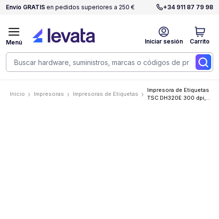
Envío GRATIS
en pedidos superiores a 250 €
+34 911 87 79 98
Iniciar sesión
Carrito
Menú
Impresora de Etiquetas
Inicio
Impresoras
Impresoras de Etiquetas
TSC DH320E 300 dpi,
Térmica directa, 152
mm/s, USB (Tipo B),
RTC