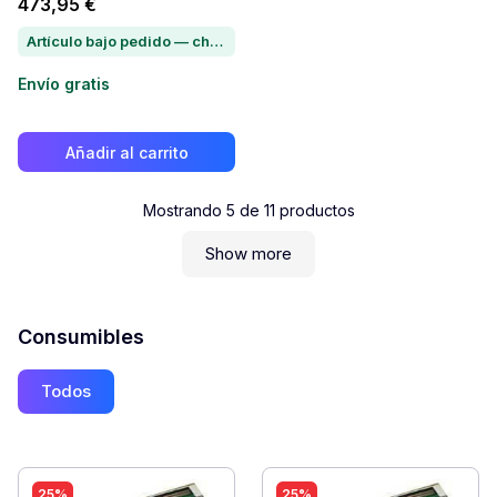
473,95 €
Artículo bajo pedido — chatea para conocer el plazo de entrega
Envío gratis
Añadir al carrito
Mostrando
5
de
11
productos
Show more
Consumibles
Todos
25%
25%