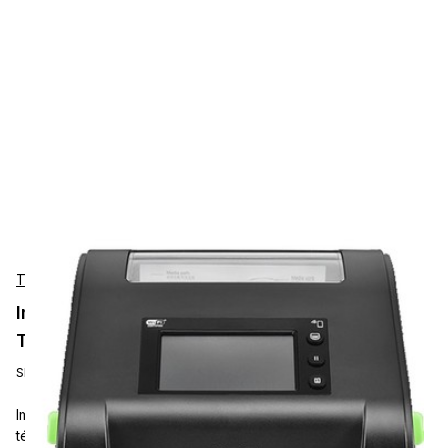
TSC
Impresora de Etiquetas TSC DH320E 300 dpi,
Térmica directa, 152 mm/s, USB (Tipo B), RTC
SKU:
DH320E-A001-0002
Imprime con confianza utilizando la impresora de etiquetas
térmica directa TSC Precision ThermoLabeler 300DPI USB,