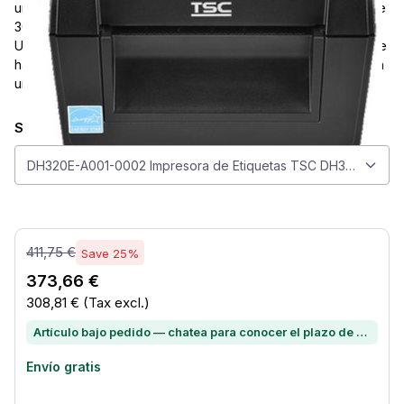
una impresora de escritorio diseñada para una salida nítida de
300 dpi y un rendimiento rápido de 152 mm/s. Su conexión
USB Tipo B, soporte compacto para medios de 2 pulgadas de
hasta 60 mm, y reloj en tiempo real integrado la convierten en
una opción práctica para un etiquetado diario fiable.
Seleccionar modelo
Seleccionar modelo
DH320E-A001-0002 Impresora de Etiquetas TSC DH320E 300 dpi
411,75 €
Save 25%
373,66 €
308,81 €
(Tax excl.)
Artículo bajo pedido — chatea para conocer el plazo de entrega
Envío gratis