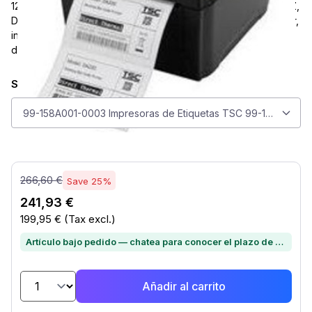
127mm, speed (max.): 152 mm/s, USB, EPL, ZPL, ZPLII, TSPL-EZ,
DPL, RAM: 16 MB, Flash: 8 MB, Black Mark Sensor, Gap Sensor,
incl.: cable (USB), power supply unit, power cable (UK), label
design software, QSG
Seleccionar modelo
Seleccionar modelo
99-158A001-0003 Impresoras de Etiquetas TSC 99-158A001-
266,60 €
Save 25%
241,93 €
199,95 €
(Tax excl.)
Artículo bajo pedido — chatea para conocer el plazo de entrega
Añadir al carrito