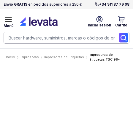
Envío GRATIS
en pedidos superiores a 250 €
+34 911 87 79 98
Iniciar sesión
Carrito
Menú
Impresoras de
Inicio
Impresoras
Impresoras de Etiquetas
Etiquetas TSC 99-
158A001-0003