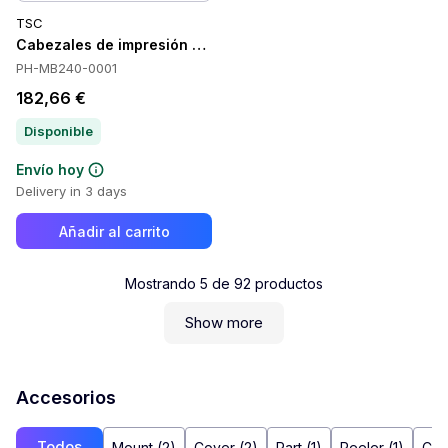
TSC
Cabezales de impresión TSC PH-MB240-0001
PH-MB240-0001
182,66 €
Disponible
Envío hoy
Delivery in 3 days
Añadir al carrito
Mostrando
5
de
92
productos
Show more
Accesorios
Todos
Mount (2)
Cover (2)
Part (1)
Peeler (1)
Cle