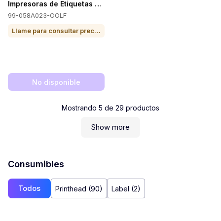
Impresoras de Etiquetas TSC 99-058A023-OOLF
99-058A023-OOLF
Llame para consultar precio o para comprar
No disponible
Mostrando
5
de
29
productos
Show more
Consumibles
Todos
Printhead (90)
Label (2)