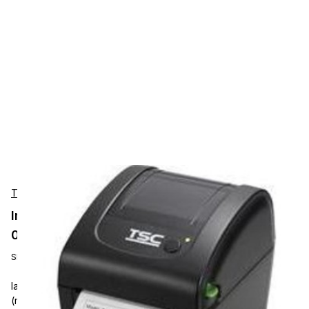
TSC
Impresoras de Etiquetas TSC 99-158A001-
0003
SKU:
99-158A001-0003
label printer, direct thermal, 8 dots/mm (203 dpi), media width
(max.): 114 mm, print width (max.): 108 mm, roll diameter (max.):