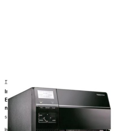
Toshiba
Impresora de Etiquetas Industrial Toshiba B-
EX6T3-GS12 Lista para RFID, 6", 200 dpi, 300
mm/s, USB/LAN, Plana
SKU:
18221168853
Impresora de Etiquetas Toshiba Tec B-EX6T3 — una robusta