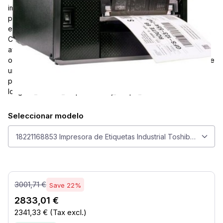
impresora de etiquetas térmica industrial diseñada para la
producción confiable de etiquetas en grandes volúmenes en
entornos de fabricación, logística y comercio minorista.
Construida para un rendimiento duradero, admite tecnologías
avanzadas de manejo de medios e identificación para
optimizar los flujos de trabajo de etiquetado mientras mantiene
una calidad de impresión consistente. Atributos clave: - rfid -
pelador - rebobinador - sin forro - cortador -
longitud_máxima_etiqueta - reloj_tiempo_real
Seleccionar modelo
Seleccionar modelo
18221168853 Impresora de Etiquetas Industrial Toshiba B-EX6T3
3001,71 €
Save 22%
2833,01 €
2341,33 €
(Tax excl.)