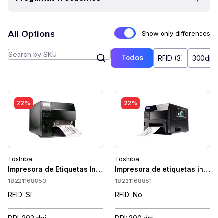
All Options
Show only differences
Todos
RFID (3)
300dpi 
22%
22%
Toshiba
Toshiba
Impresora de Etiquetas Industrial Toshiba B-EX6T3-GS12 List
Impresora de etiquetas indust
18221168853
18221168851
RFID: Sí
RFID: No
DPI: 203 dpi
DPI: 300 dpi