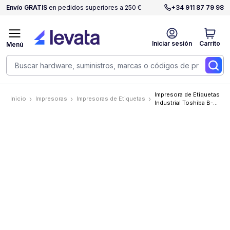
Envío GRATIS
en pedidos superiores a 250 €
+34 911 87 79 98
Iniciar sesión
Carrito
Menú
Impresora de Etiquetas
Inicio
Impresoras
Impresoras de Etiquetas
Industrial Toshiba B-
EX6T3-GS12 Lista para
RFID, 6", 200 dpi, 300
mm/s, USB/LAN, Plana