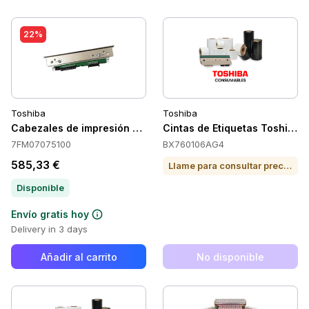
22%
Toshiba
Toshiba
Cabezales de impresión Toshiba 7FM07075100
Cintas de Etiquetas Toshiba
7FM07075100
BX760106AG4
585,33 €
Llame para consultar precio o para comprar
Disponible
Envío gratis hoy
Delivery in 3 days
Añadir al carrito
No disponible