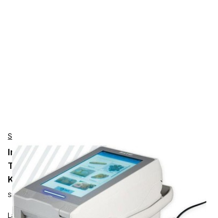
SATO
Impresora de Etiquetas SATO FX3-LX 305dpi,
Térmica Directa, USB/LAN/WLAN/Bluetooth,
Kit de Batería, Cortadora, Sin Forro
SKU:
WWFX31241WDB-EU
La sólida pantalla táctil de 7 pulgadas está diseñada para un