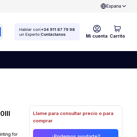
Espana
Hablar con
+34 911 87 79 98
un Experto
Contáctanos
Mi cuenta
Carrito
0III
Llame para consultar precio o para
comprar
nting for
¿Podemos ayudarte?