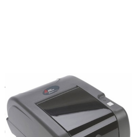
Avery-Dennison
Impresoras de Etiquetas Avery-Dennison
9416XL
SKU:
MOD-9416XL
The 9416XL Printers fit into areas where there is traditionally
not a lot of room to spare but still need the speed a reliability