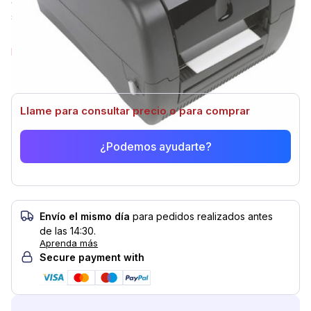
of larger industrial printers. They're the perfect solution for
shipping/routing labels, receipts, or replacement tags.
Seleccionar modelo
No hay opciones disponibles de este artículo.
Llame para consultar precio o para comprar
¿Podemos ayudarte?
Envío el mismo día
para pedidos realizados antes
de las 14:30.
Aprenda más
Secure payment with