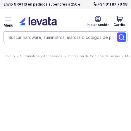
Envío GRATIS
en pedidos superiores a 250 €
+34 911 87 79 98
Iniciar sesión
Carrito
Menú
Inicio
Suministros y Accesorios
Impresión de Códigos de Barras
Eti