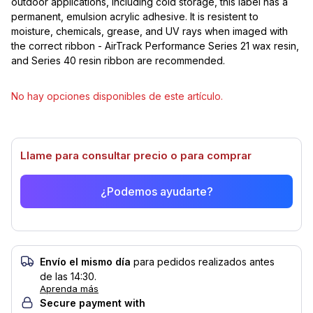
outdoor applications, including cold storage, this label has a
permanent, emulsion acrylic adhesive. It is resistent to
moisture, chemicals, grease, and UV rays when imaged with
the correct ribbon - AirTrack Performance Series 21 wax resin,
and Series 40 resin ribbon are recommended.
Seleccionar modelo
No hay opciones disponibles de este artículo.
Llame para consultar precio o para comprar
¿Podemos ayudarte?
Envío el mismo día
para pedidos realizados antes
de las 14:30.
Aprenda más
Secure payment with