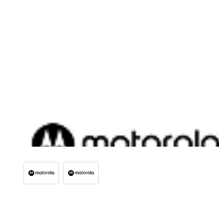
View larger image
View larger image