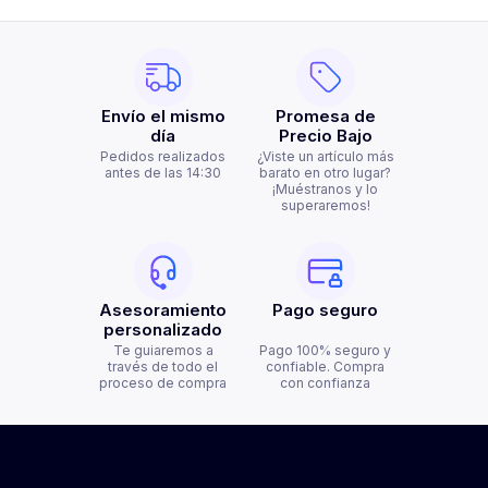
Envío el mismo
Promesa de
día
Precio Bajo
Pedidos realizados
¿Viste un artículo más
antes de las 14:30
barato en otro lugar?
¡Muéstranos y lo
superaremos!
Asesoramiento
Pago seguro
personalizado
Te guiaremos a
Pago 100% seguro y
través de todo el
confiable. Compra
proceso de compra
con confianza